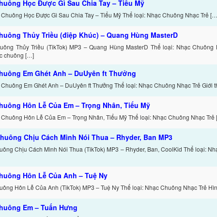
huông Học Được Gì Sau Chia Tay – Tiểu Mỹ
 Chuông Học Được Gì Sau Chia Tay – Tiểu Mỹ Thể loại: Nhạc Chuông Nhạc Trẻ […
huông Thủy Triều (điệp Khúc) – Quang Hùng MasterD
ông Thủy Triều (TikTok) MP3 – Quang Hùng MasterD Thể loại: Nhạc Chuông Nh
c chuông […]
huông Em Ghét Anh – DuUyên ft Thưởng
 Chuông Em Ghét Anh – DuUyên ft Thưởng Thể loại: Nhạc Chuông Nhạc Trẻ Giới th
huông Hôn Lễ Của Em – Trọng Nhân, Tiểu Mỹ
 Chuông Hôn Lễ Của Em – Trọng Nhân, Tiểu Mỹ Thể loại: Nhạc Chuông Nhạc Trẻ 
huông Chịu Cách Mình Nói Thua – Rhyder, Ban MP3
ông Chịu Cách Mình Nói Thua (TikTok) MP3 – Rhyder, Ban, CoolKid Thể loại: N
huông Hôn Lễ Của Anh – Tuệ Ny
ông Hôn Lễ Của Anh (TikTok) MP3 – Tuệ Ny Thể loại: Nhạc Chuông Nhạc Trẻ Hình
huông Em – Tuấn Hưng