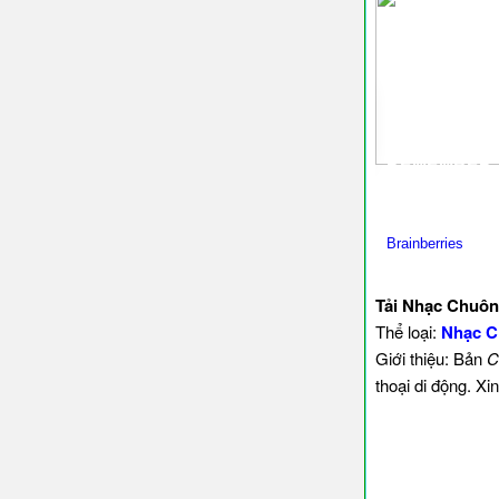
Tải Nhạc Chuôn
Thể loại:
Nhạc C
Giới thiệu: Bản
C
thoại di động. X