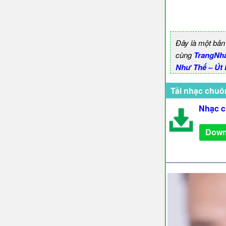
Đây là một bản
cùng
TrangNh
Như Thế – Út 
Tải nhạc chuô
Nhạc c
Down