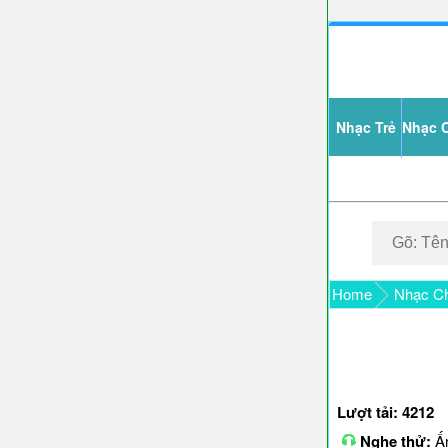
Nhạc Trẻ
Nhạc 
Home
Nhạc Ch
Lượt tải: 4212
Nghe thử:
Ấn