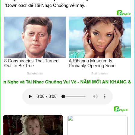
"Download" để Tải Nhạc Chuông về máy.
Nghe và Tải Nhạc Chuông Vui Vẻ - NĂM MỚI AN KHANG & THỊN