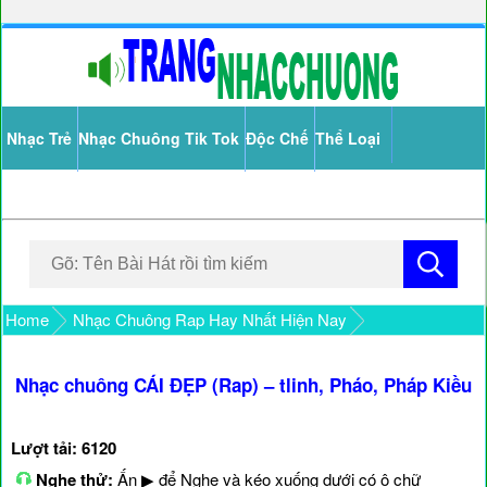
Nhạc Trẻ
Nhạc Chuông Tik Tok
Độc Chế
Thể Loại
Home
Nhạc Chuông Rap Hay Nhất Hiện Nay
Nhạc chuông CÁI ĐẸP (Rap) – tlinh, Pháo, Pháp Kiều
Lượt tải: 6120
Nghe thử:
Ấn ▶ để Nghe và kéo xuống dưới có ô chữ