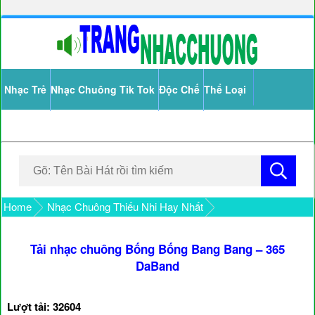
Nhạc Trẻ
Nhạc Chuông Tik Tok
Độc Chế
Thể Loại
Home
Nhạc Chuông Thiếu Nhi Hay Nhất
Tải nhạc chuông Bống Bống Bang Bang – 365
DaBand
Lượt tải: 32604