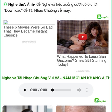
Nghe thử:
Ấn ▶ để Nghe và kéo xuống dưới có ô chữ
"Download" để Tải Nhạc Chuông về máy.
e và Tải Nhạc Chuông Vui Vẻ - NĂM MỚI AN KHANG & THỊNH V