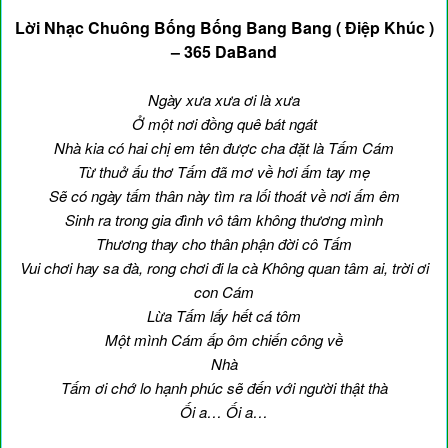
Lời Nhạc Chuông Bống Bống Bang Bang ( Điệp Khúc )
– 365 DaBand
Ngày xưa xưa ơi là xưa
Ở một nơi đồng quê bát ngát
Nhà kia có hai chị em tên được cha đặt là Tấm Cám
Từ thuở ấu thơ Tấm đã mơ về hơi ấm tay mẹ
Sẽ có ngày tấm thân này tìm ra lối thoát về nơi ấm êm
Sinh ra trong gia đình vô tâm không thương mình
Thương thay cho thân phận đời cô Tấm
Vui chơi hay sa đà, rong chơi đi la cà Không quan tâm ai, trời ơi
con Cám
Lừa Tấm lấy hết cá tôm
Một mình Cám ấp ôm chiến công về
Nhà
Tấm ơi chớ lo hạnh phúc sẽ đến với người thật thà
Ối a… Ối a…