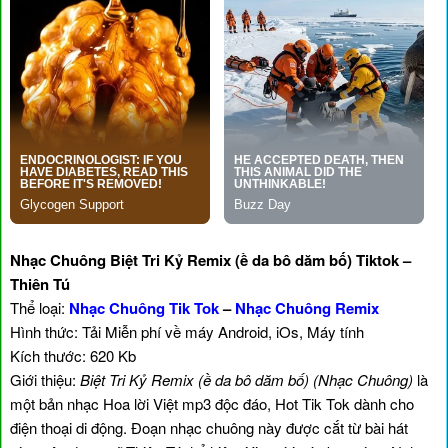
Nhạc Chuông Biệt Tri Kỷ Remix (ề da bô dăm bố) Tiktok –
Thiên Tú
Thể loại:
Nhạc Chuông Tik Tok
–
Nhạc Chuông Remix
Hình thức: Tải Miễn phí về máy Android, iOs, Máy tính
Kích thước: 620 Kb
Giới thiệu:
Biệt Tri Kỷ Remix (ề da bô dăm bố) (Nhạc Chuông)
là
một bản nhạc Hoa lời Việt mp3 độc đáo, Hot Tik Tok dành cho
điện thoại di động. Đoạn nhạc chuông này được cắt từ bài hát