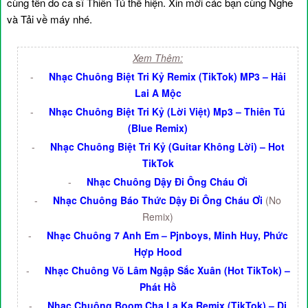
cùng tên do ca sĩ Thiên Tú thể hiện. Xin mời các bạn cùng Nghe
và Tải về máy nhé.
Xem Thêm:
-
Nhạc Chuông Biệt Tri Kỷ Remix (TikTok) MP3 – Hải
Lai A Mộc
-
Nhạc Chuông Biệt Tri Kỷ (Lời Việt) Mp3 – Thiên Tú
(Blue Remix)
-
Nhạc Chuông Biệt Tri Kỷ (Guitar Không Lời) – Hot
TikTok
-
Nhạc Chuông Dậy Đi Ông Cháu Ơi
-
Nhạc Chuông Báo Thức Dậy Đi Ông Cháu Ơi
(No
Remix)
-
Nhạc Chuông 7 Anh Em – Pjnboys, Minh Huy, Phức
Hợp Hood
-
Nhạc Chuông Võ Lâm Ngập Sắc Xuân (Hot TikTok) –
Phát Hồ
-
Nhạc Chuông Boom Cha La Ka Remix (TikTok) – Dj