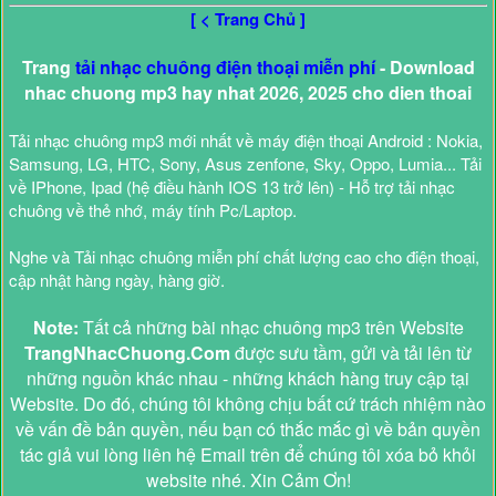
[ < Trang Chủ ]
Trang
tải nhạc chuông điện thoại miễn phí
- Download
nhac chuong mp3 hay nhat 2026, 2025 cho dien thoai
Tải nhạc chuông mp3 mới nhất về máy điện thoại Android : Nokia,
Samsung, LG, HTC, Sony, Asus zenfone, Sky, Oppo, Lumia... Tải
về IPhone, Ipad (hệ điều hành IOS 13 trở lên) - Hỗ trợ tải nhạc
chuông về thẻ nhớ, máy tính Pc/Laptop.
Nghe và Tải nhạc chuông miễn phí chất lượng cao cho điện thoại,
cập nhật hàng ngày, hàng giờ.
Note:
Tất cả những bài nhạc chuông mp3 trên Website
TrangNhacChuong.Com
được sưu tầm, gửi và tải lên từ
những nguồn khác nhau - những khách hàng truy cập tại
Website. Do đó, chúng tôi không chịu bất cứ trách nhiệm nào
về vấn đề bản quyền, nếu bạn có thắc mắc gì về bản quyền
tác giả vui lòng liên hệ Email trên để chúng tôi xóa bỏ khỏi
website nhé. Xin Cảm Ơn!