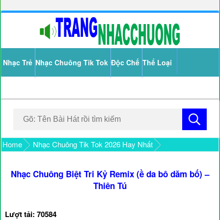
Nhạc Trẻ
Nhạc Chuông Tik Tok
Độc Chế
Thể Loại
Home
Nhạc Chuông Tik Tok 2026 Hay Nhất
Nhạc Chuông Biệt Tri Kỷ Remix (ề da bô dăm bố) –
Thiên Tú
Lượt tải: 70584