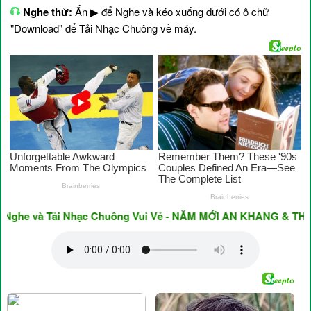
Nghe thử:
Ấn ▶ để Nghe và kéo xuống dưới có ô chữ
"Download" để Tải Nhạc Chuông về máy.
e và Tải Nhạc Chuông Vui Vẻ - NĂM MỚI AN KHANG & THỊNH V