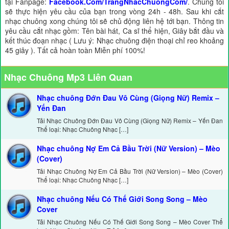
tại Fanpage:
Facebook.Com/TrangNhacChuongCom/
. Chúng tôi
sẽ thực hiện yêu cầu của bạn trong vòng 24h - 48h. Sau khi cắt
nhạc chuông xong chúng tôi sẽ chủ động liên hệ tới bạn. Thông tin
yêu cầu cắt nhạc gồm: Tên bài hát, Ca sĩ thể hiện, Giây bắt đầu và
kết thúc đoạn nhạc ( Lưu ý: Nhạc chuông điện thoại chỉ reo khoảng
45 giây ). Tất cả hoàn toàn Miễn phí 100%!
Nhạc Chuông Mp3 Liên Quan
Nhạc chuông Đớn Đau Vô Cùng (Giọng Nữ) Remix –
Yến Đan
Tải Nhạc Chuông Đớn Đau Vô Cùng (Giọng Nữ) Remix – Yến Đan
Thể loại: Nhạc Chuông Nhạc […]
Nhạc chuông Nợ Em Cả Bầu Trời (Nữ Version) – Mèo
(Cover)
Tải Nhạc Chuông Nợ Em Cả Bầu Trời (Nữ Version) – Mèo (Cover)
Thể loại: Nhạc Chuông Nhạc […]
Nhạc chuông Nếu Có Thế Giới Song Song – Mèo
Cover
Tải Nhạc Chuông Nếu Có Thế Giới Song Song – Mèo Cover Thể