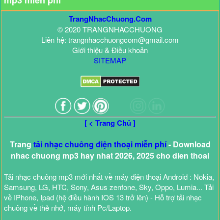
mp3 miễn phí
TrangNhacChuong.Com
© 2020 TRANGNHACCHUONG
Liên hệ: trangnhacchuongcom@gmail.com
Giới thiệu & Điều khoản
SITEMAP
[ < Trang Chủ ]
Trang
tải nhạc chuông điện thoại miễn phí
- Download
nhac chuong mp3 hay nhat 2026, 2025 cho dien thoai
Tải nhạc chuông mp3 mới nhất về máy điện thoại Android : Nokia,
Samsung, LG, HTC, Sony, Asus zenfone, Sky, Oppo, Lumia... Tải
về IPhone, Ipad (hệ điều hành IOS 13 trở lên) - Hỗ trợ tải nhạc
chuông về thẻ nhớ, máy tính Pc/Laptop.