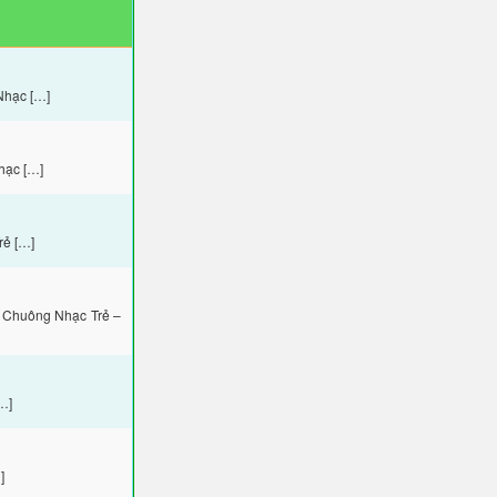
Nhạc […]
hạc […]
rẻ […]
 Chuông Nhạc Trẻ –
…]
]