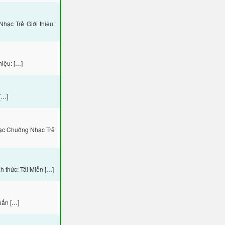
ạc Trẻ Giới thiệu:
iệu: […]
[…]
hạc Chuông Nhạc Trẻ
 thức: Tải Miễn […]
uấn […]