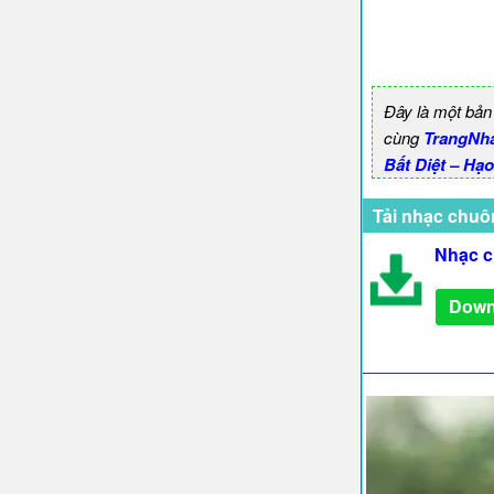
Đây là một bản
cùng
TrangNh
Bất Diệt – Hạ
Tải nhạc chuô
Nhạc c
Down