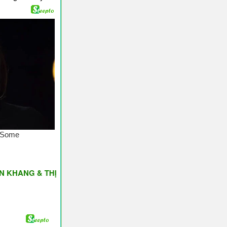
 & THỊNH VƯỢNG ♥ Have A Nice Day ♥