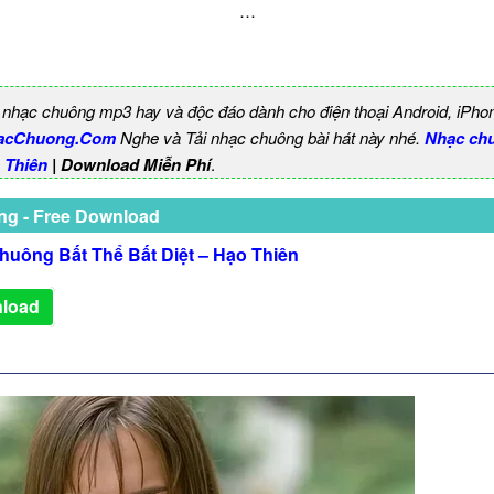
…
 nhạc chuông mp3 hay và độc đáo dành cho điện thoại Android, iPho
acChuong.Com
Nghe và Tải nhạc chuông bài hát này nhé.
Nhạc ch
o Thiên
| Download Miễn Phí
.
ng - Free Download
huông Bất Thể Bất Diệt – Hạo Thiên
load