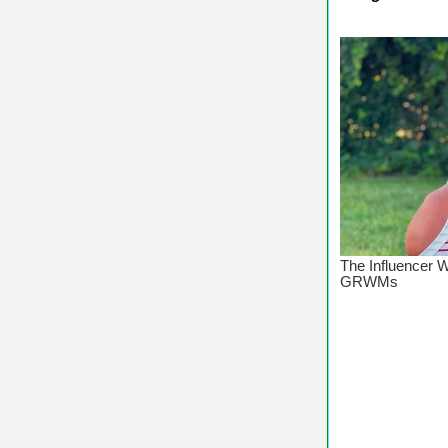
♥ Chúc C