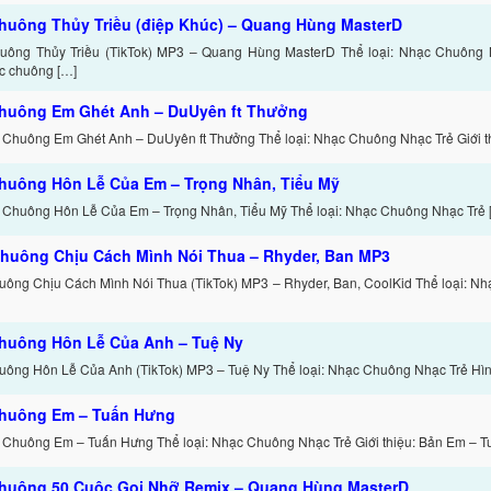
huông Thủy Triều (điệp Khúc) – Quang Hùng MasterD
ông Thủy Triều (TikTok) MP3 – Quang Hùng MasterD Thể loại: Nhạc Chuông Nh
c chuông […]
huông Em Ghét Anh – DuUyên ft Thưởng
 Chuông Em Ghét Anh – DuUyên ft Thưởng Thể loại: Nhạc Chuông Nhạc Trẻ Giới th
huông Hôn Lễ Của Em – Trọng Nhân, Tiểu Mỹ
 Chuông Hôn Lễ Của Em – Trọng Nhân, Tiểu Mỹ Thể loại: Nhạc Chuông Nhạc Trẻ 
huông Chịu Cách Mình Nói Thua – Rhyder, Ban MP3
ông Chịu Cách Mình Nói Thua (TikTok) MP3 – Rhyder, Ban, CoolKid Thể loại: N
huông Hôn Lễ Của Anh – Tuệ Ny
ông Hôn Lễ Của Anh (TikTok) MP3 – Tuệ Ny Thể loại: Nhạc Chuông Nhạc Trẻ Hình
huông Em – Tuấn Hưng
 Chuông Em – Tuấn Hưng Thể loại: Nhạc Chuông Nhạc Trẻ Giới thiệu: Bản Em – T
huông 50 Cuộc Gọi Nhỡ Remix – Quang Hùng MasterD