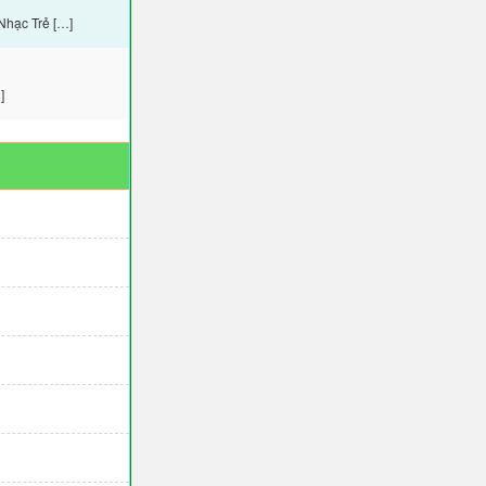
Nhạc Trẻ […]
]