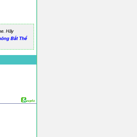
ne. Hãy
uông Bất Thể