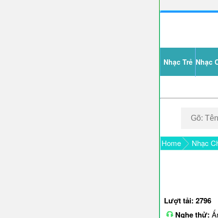
Nhạc Trẻ
Nhạc 
Home
Nhạc Ch
Lượt tải: 2796
Nghe thử:
Ấn