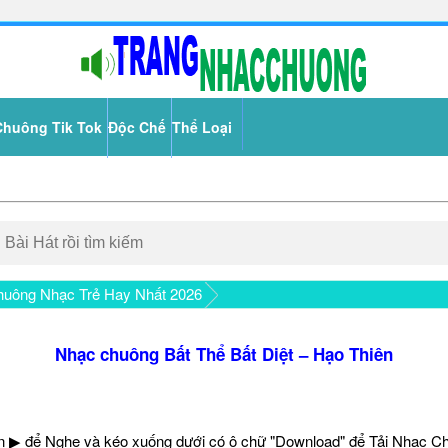
Chuông Tik Tok
Độc Chế
Thể Loại
uông Nhạc Trẻ Hay Nhất 2026
Nhạc chuông Bất Thể Bất Diệt – Hạo Thiên
 ▶ để Nghe và kéo xuống dưới có ô chữ "Download" để Tải Nhạc C