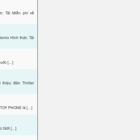
: Tải Miễn phí về
mix Hình thức: Tải
Huớc […]
hiệu: Bản Thriller
 TOY PHONE là […]
 Giới […]