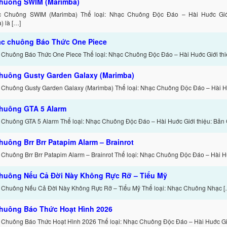
huông SWIM (Marimba)
c Chuông SWIM (Marimba) Thể loại: Nhạc Chuông Độc Đáo – Hài Huớc Giớ
) là […]
ạc chuông Báo Thức One Piece
 Chuông Báo Thức One Piece Thể loại: Nhạc Chuông Độc Đáo – Hài Huớc Giới thi
huông Gusty Garden Galaxy (Marimba)
 Chuông Gusty Garden Galaxy (Marimba) Thể loại: Nhạc Chuông Độc Đáo – Hài H
huông GTA 5 Alarm
 Chuông GTA 5 Alarm Thể loại: Nhạc Chuông Độc Đáo – Hài Huớc Giới thiệu: Bản
huông Brr Brr Patapim Alarm – Brainrot
 Chuông Brr Brr Patapim Alarm – Brainrot Thể loại: Nhạc Chuông Độc Đáo – Hài H
huông Nếu Cả Đời Này Không Rực Rỡ – Tiểu Mỹ
 Chuông Nếu Cả Đời Này Không Rực Rỡ – Tiểu Mỹ Thể loại: Nhạc Chuông Nhạc [
huông Báo Thức Hoạt Hình 2026
 Chuông Báo Thức Hoạt Hình 2026 Thể loại: Nhạc Chuông Độc Đáo – Hài Huớc Gi