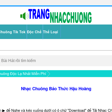
Chuông Tik Tok
Độc Chế
Thể Loại
uông Độc Lạ Nhất Miễn Phí
Nhạc Chuông Báo Thức Hậu Hoàng
 ▶ để Nghe và kéo xuống dưới có ô chữ "Download" để Tải Nhạc C