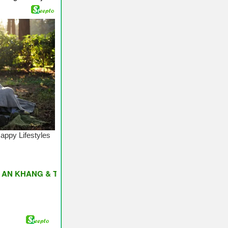
NG & THỊNH VƯỢNG ♥ Have A Nice Day ♥