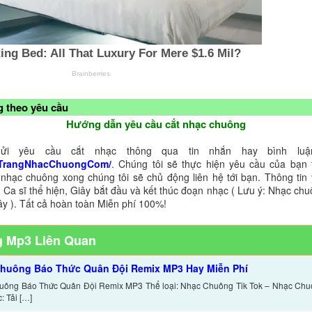
 theo yêu cầu
Hướng dẫn yêu cầu cắt nhạc chuông
ửi yêu cầu cắt nhạc thông qua tin nhắn hay bình luận
TrangNhacChuongCom/
. Chúng tôi sẽ thực hiện yêu cầu của bạn 
 nhạc chuông xong chúng tôi sẽ chủ động liên hệ tới bạn. Thông tin
 Ca sĩ thể hiện, Giây bắt đầu và kết thúc đoạn nhạc ( Lưu ý: Nhạc chu
ây ). Tất cả hoàn toàn Miễn phí 100%!
 Mp3 Liên Quan
huông Báo Thức Quân Đội Remix MP3 Hay Miễn Phí
uông Báo Thức Quân Đội Remix MP3 Thể loại: Nhạc Chuông Tik Tok – Nhạc Ch
: Tải […]