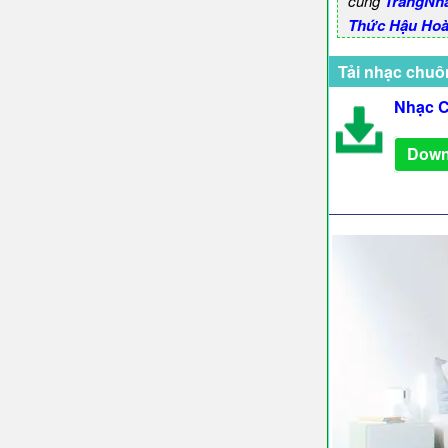
cùng
TrangNh
Thức Hậu Ho
Tải nhạc chuô
Nhạc 
Down