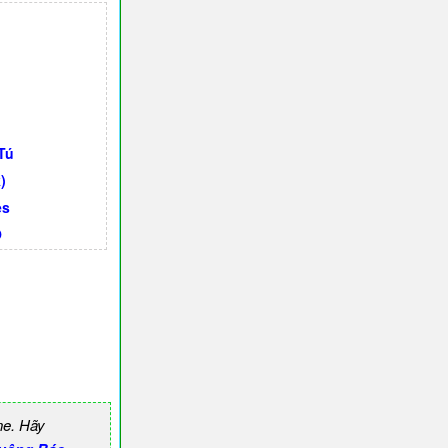
Tú
)
es
O
ne. Hãy