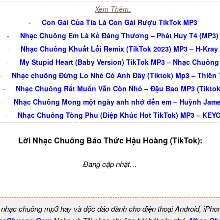
Xem Thêm:
-
Con Gái Của Tía Là Con Gái Rượu TikTok MP3
-
Nhạc Chuông Em Là Kẻ Đáng Thương – Phát Huy T4 (MP3)
-
Nhạc Chuông Khuất Lối Remix (TikTok 2023) MP3 – H-Kray
-
My Stupid Heart (Baby Version) TikTok MP3 – Nhạc Chuông
-
Nhạc chuông Đừng Lo Nhé Có Anh Đây (Tiktok) Mp3 – Thiên 
-
Nhạc Chuông Rất Muốn Vẫn Còn Nhỏ – Đậu Bao MP3 (Tiktok
-
Nhạc Chuông Mong một ngày anh nhớ đến em – Huỳnh Jam
-
Nhạc Chuông Tòng Phu (Điệp Khúc Hot TikTok) MP3 – KEY
Lời Nhạc Chuông Báo Thức Hậu Hoàng (TikTok):
Đang cập nhật…
 nhạc chuông mp3 hay và độc đáo dành cho điện thoại Android, iPho