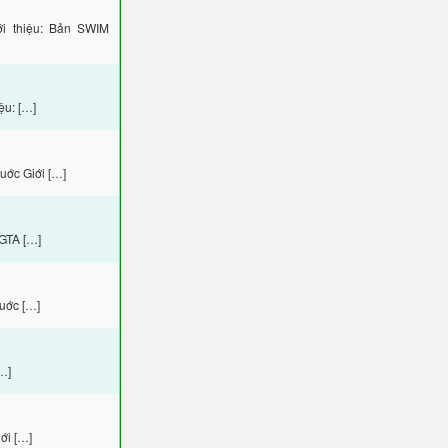
i thiệu: Bản SWIM
ệu: […]
uớc Giới […]
 GTA […]
uớc […]
…]
ới […]