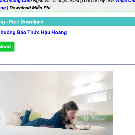
acChuong.Com
Nghe và Tải nhạc chuông bài hát này nhé.
Nhạc Ch
àng
| Download Miễn Phí
.
ng - Free Download
Chuông Báo Thức Hậu Hoàng
load