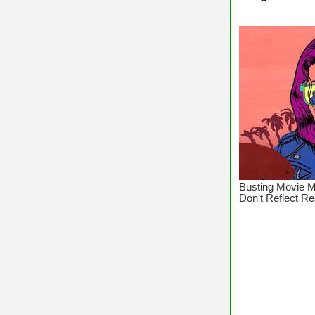
♥ Chúc