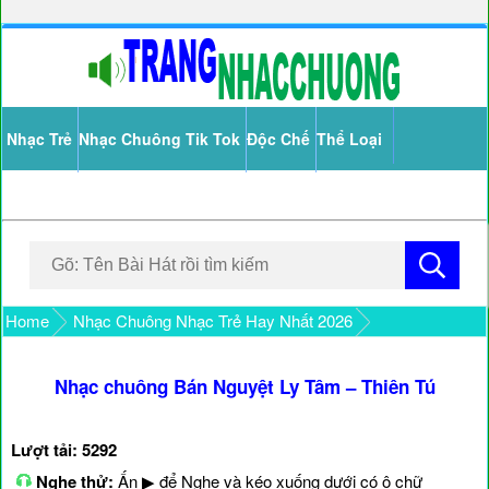
Nhạc Trẻ
Nhạc Chuông Tik Tok
Độc Chế
Thể Loại
Home
Nhạc Chuông Nhạc Trẻ Hay Nhất 2026
Nhạc chuông Bán Nguyệt Ly Tâm – Thiên Tú
Lượt tải: 5292
Nghe thử:
Ấn ▶ để Nghe và kéo xuống dưới có ô chữ