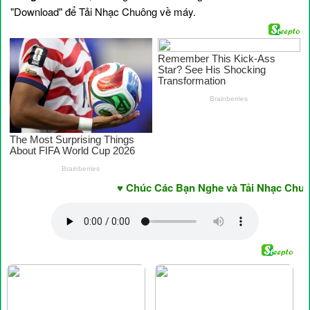
"Download" để Tải Nhạc Chuông về máy.
♥ Chúc Các Bạn Nghe và Tải Nhạc Chuông