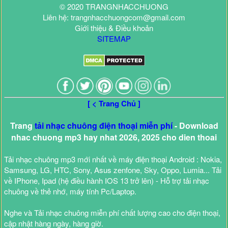
© 2020 TRANGNHACCHUONG
Liên hệ: trangnhacchuongcom@gmail.com
Giới thiệu & Điều khoản
SITEMAP
[ < Trang Chủ ]
Trang
tải nhạc chuông điện thoại miễn phí
- Download
nhac chuong mp3 hay nhat 2026, 2025 cho dien thoai
Tải nhạc chuông mp3 mới nhất về máy điện thoại Android : Nokia,
Samsung, LG, HTC, Sony, Asus zenfone, Sky, Oppo, Lumia... Tải
về IPhone, Ipad (hệ điều hành IOS 13 trở lên) - Hỗ trợ tải nhạc
chuông về thẻ nhớ, máy tính Pc/Laptop.
Nghe và Tải nhạc chuông miễn phí chất lượng cao cho điện thoại,
cập nhật hàng ngày, hàng giờ.