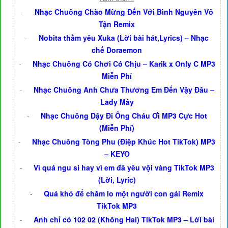
-
Nhạc Chuông Chào Mừng Đến Với Bình Nguyên Vô
Tận Remix
-
Nobita thầm yêu Xuka (Lời bài hát,Lyrics) – Nhạc
chế Doraemon
-
Nhạc Chuông Có Chơi Có Chịu – Karik x Only C MP3
Miễn Phí
-
Nhạc Chuông Anh Chưa Thương Em Đến Vậy Đâu –
Lady Mây
-
Nhạc Chuông Dậy Đi Ông Cháu Ơi MP3 Cực Hot
(Miễn Phí)
-
Nhạc Chuông Tòng Phu (Điệp Khúc Hot TikTok) MP3
– KEYO
-
Vì quá ngu si hay vì em đã yêu vội vàng TikTok MP3
(Lời, Lyric)
-
Quá khó để chăm lo một người con gái Remix
TikTok MP3
-
Anh chỉ có 102 02 (Không Hai) TikTok MP3 – Lời bài