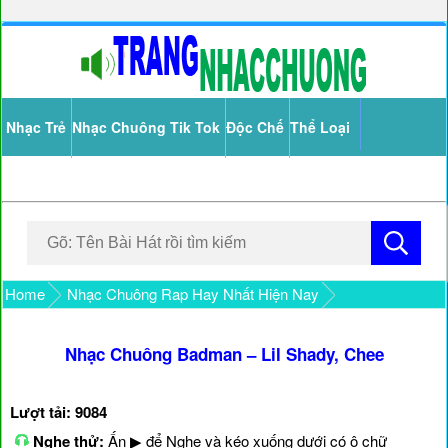
Nhạc Trẻ
Nhạc Chuông Tik Tok
Độc Chế
Thể Loại
Home
Nhạc Chuông Rap Hay Nhất Hiện Nay
Nhạc Chuông Badman – Lil Shady, Chee
Lượt tải: 9084
Nghe thử:
Ấn ▶ để Nghe và kéo xuống dưới có ô chữ