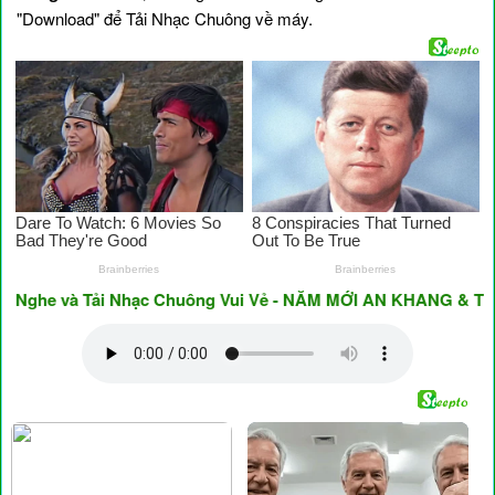
"Download" để Tải Nhạc Chuông về máy.
he và Tải Nhạc Chuông Vui Vẻ - NĂM MỚI AN KHANG & THỊNH 