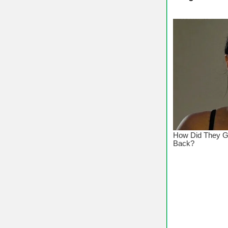
♥ Chúc C