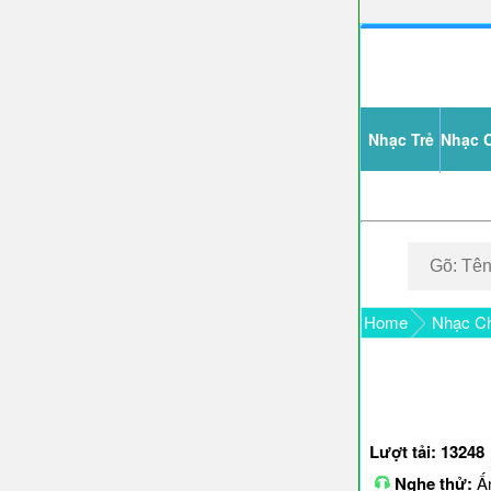
Nhạc Trẻ
Nhạc 
Home
Nhạc Ch
Lượt tải: 13248
Nghe thử:
Ấn