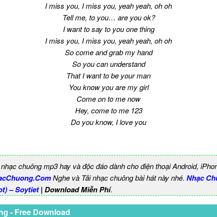
I miss you, I miss you, yeah yeah, oh oh
Tell me, to you… are you ok?
I want to say to you one thing
I miss you, I miss you, yeah yeah, oh oh
So come and grab my hand
So you can understand
That I want to be your man
You know you are my girl
Come on to me now
Hey, come to me 123
Do you know, I love you
 nhạc chuông mp3 hay và độc đáo dành cho điện thoại Android, iPho
acChuong.Com
Nghe và Tải nhạc chuông bài hát này nhé.
Nhạc Ch
t) – Soytiet
| Download Miễn Phí
.
ng - Free Download