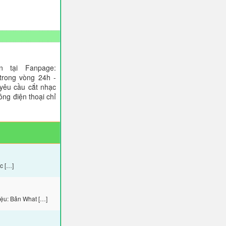
 tại Fanpage:
trong vòng 24h -
 yêu cầu cắt nhạc
ông điện thoại chỉ
c […]
ệu: Bản What […]