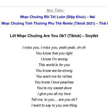
Xem Thêm:
Nhạc Chuông Rồi Tới Luôn (Điệp Khúc) – Nal
Nhạc Chuông Tình Thương Phu Thê Remix (Tiktok 2021) – Thái
Lời Nhạc Chuông Are You Ok? (Tiktok) – Soytiet
I miss you, I miss you, yeah yeah, oh oh
You know that you right
I know I’m wrong
This world is for you
You know we be strong
You want me for riches
You know I love peaches
You’re my sweet dove
I give you all my love
Tell me, to you… are you ok?
I want to say to you one thing