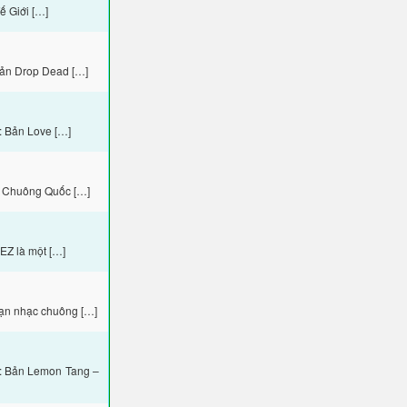
ế Giới […]
Bản Drop Dead […]
: Bản Love […]
c Chuông Quốc […]
EZ là một […]
oạn nhạc chuông […]
u: Bản Lemon Tang –