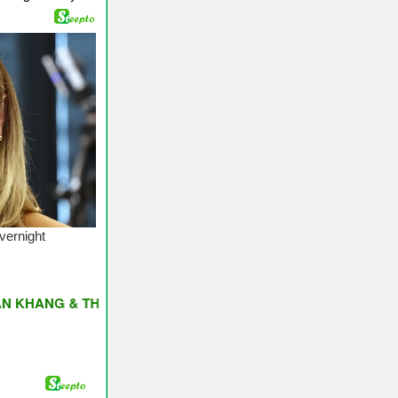
G & THỊNH VƯỢNG ♥ Have A Nice Day ♥