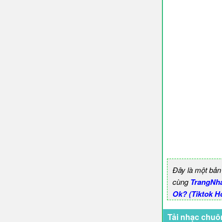
Đây là một bản
cùng
TrangNh
Ok? (Tiktok Ho
Tải nhạc chuô