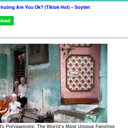
huông Are You Ok? (Tiktok Hot) – Soytiet
load