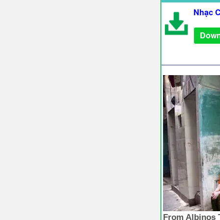
Nhạc C
Down