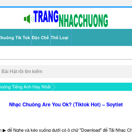
Chuông Tik Tok
Độc Chế
Thể Loại
uông Tiếng Anh Hay Nhất
Nhạc Chuông Are You Ok? (Tiktok Hot) – Soytiet
 ▶ để Nghe và kéo xuống dưới có ô chữ "Download" để Tải Nhạc C