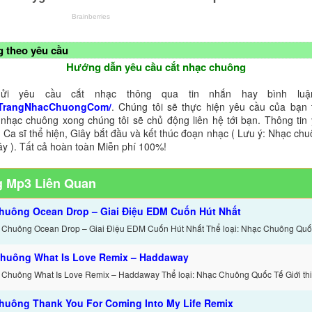
 theo yêu cầu
Hướng dẫn yêu cầu cắt nhạc chuông
ửi yêu cầu cắt nhạc thông qua tin nhắn hay bình luận
TrangNhacChuongCom/
. Chúng tôi sẽ thực hiện yêu cầu của bạn 
 nhạc chuông xong chúng tôi sẽ chủ động liên hệ tới bạn. Thông tin
 Ca sĩ thể hiện, Giây bắt đầu và kết thúc đoạn nhạc ( Lưu ý: Nhạc chu
ây ). Tất cả hoàn toàn Miễn phí 100%!
 Mp3 Liên Quan
huông Ocean Drop – Giai Điệu EDM Cuốn Hút Nhất
 Chuông Ocean Drop – Giai Điệu EDM Cuốn Hút Nhất Thể loại: Nhạc Chuông Quố
huông What Is Love Remix – Haddaway
 Chuông What Is Love Remix – Haddaway Thể loại: Nhạc Chuông Quốc Tế Giới thi
huông Thank You For Coming Into My Life Remix