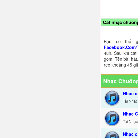
Cắt nhạc chuông
Bạn có thể g
Facebook.Com/
48h. Sau khi cắt
gồm: Tên bài hát,
reo khoảng 45 gi
Nhạc Chuông
Nhạc c
Tải Nhạc
Nhạc C
Tải Nhạc
Nhạc c