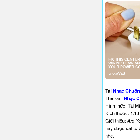
Tải
Nhạc Chuôn
Thể loại:
Nhạc C
Hình thức: Tải M
Kích thước: 1.1
Giới thiệu:
Are Y
này được cắt từ 
nhé.