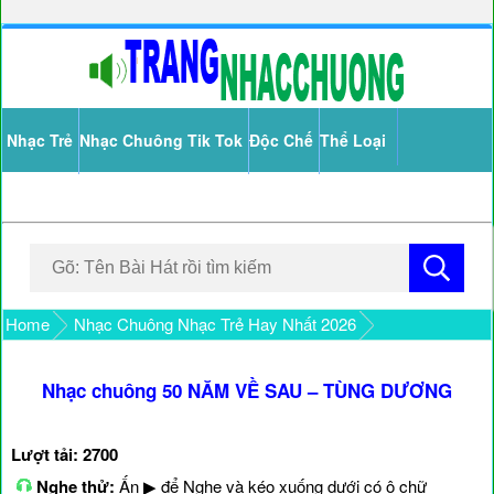
Nhạc Trẻ
Nhạc Chuông Tik Tok
Độc Chế
Thể Loại
Home
Nhạc Chuông Nhạc Trẻ Hay Nhất 2026
Nhạc chuông 50 NĂM VỀ SAU – TÙNG DƯƠNG
Lượt tải: 2700
Nghe thử:
Ấn ▶ để Nghe và kéo xuống dưới có ô chữ