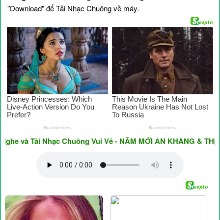
"Download" để Tải Nhạc Chuông về máy.
e và Tải Nhạc Chuông Vui Vẻ - NĂM MỚI AN KHANG & THỊNH V