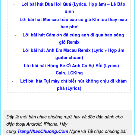
-
Lời bài hát Đùa Hơi Quá (Lyrics, Hợp âm) – Lê Bảo
Bình
-
Lời bài hát Mai sau trầu cau có già Khi tóc thay màu
bạc phơ
-
Lời bài hát Cảm ơn đã cùng anh đi qua bao sóng
gió Remix
-
Lời bài hát Anh Em Macau Remix (Lyric + Hợp âm
guitar chuẩn)
-
Lời bài hát Hông Bé Ơi Anh Có Vợ Rồi (Lyrics) –
Cain, LCKing
-
Lời bài hát Tụi mày chỉ biết hút không chịu đi khám
phá (Lyrics)
Đây là một bản nhạc chuông mp3 hay và độc đáo dành cho
điện thoại Android, iPhone. Hãy
cùng
TrangNhacChuong.Com
Nghe và Tải nhạc chuông bài