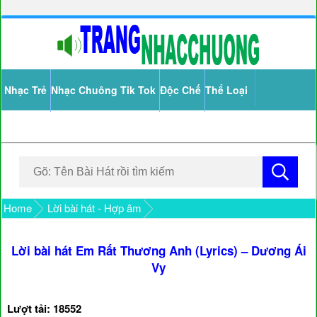
Nhạc Trẻ
Nhạc Chuông Tik Tok
Độc Chế
Thể Loại
Home
Lời bài hát - Hợp âm
Lời bài hát Em Rất Thương Anh (Lyrics) – Dương Ái
Vy
Lượt tải: 18552