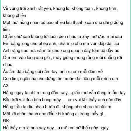
Về vùng trời xanh rất yên, không lo, không toan , không tính ,
không phiền
Một thời hồng nhan có bao nhiêu lâu thanh xuân cho đáng đồng
tiền
Chần chừ sao không tới luôn bên nhau ta xây mơ ước mai sau
Em bằng lòng cho phép anh, chăm lo cho em vun đắp dài lâu
Anh ráng sao mà năm tới cho xung quanh đây tôm cá đầy ao
Ôm em vào lòng xua gió , mây giông mong rằng mãi chẳng rời
nhau
Áo ấm đâu bằng cái nắm tay, anh ru em mỗi đêm về
Con tim, ngôi nhà cho đứng tên muôn đời riêng mỗi mình em
A2:
Hằng ngày ta chìm trong đắm say…giấc mơ vẫn đang ở tầm tay
Bầu trời vui đùa bên bóng mây…. em vui khi thấy anh còn đây
Hồng trần ta dìu nhau bước đi, không cho nhau ướt đôi mi
Một lời chân thành cho đến khi không ai trông thấy gì…
ĐK:
Hễ thấy em là anh say say , u mê em cứ thế ngày ngày