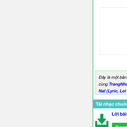
Đây là một bản
cùng
TrangNh
Nal (Lyric, Lo
Tải nhạc chuô
Lời bài