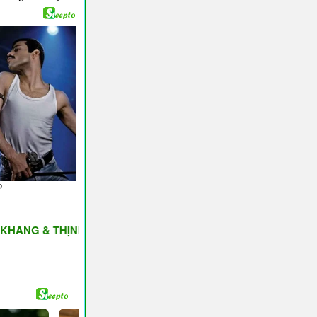
& THỊNH VƯỢNG ♥ Have A Nice Day ♥