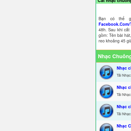
Cắt nhạc chuông
Bạn có thể g
Facebook.Com/
48h. Sau khi cắt
gồm: Tên bài hát,
reo khoảng 45 gi
Nhạc Chuông
Nhạc c
Tải Nhạc
Nhạc c
Tải Nhạc
Nhạc c
Tải Nhạc
Nhạc C