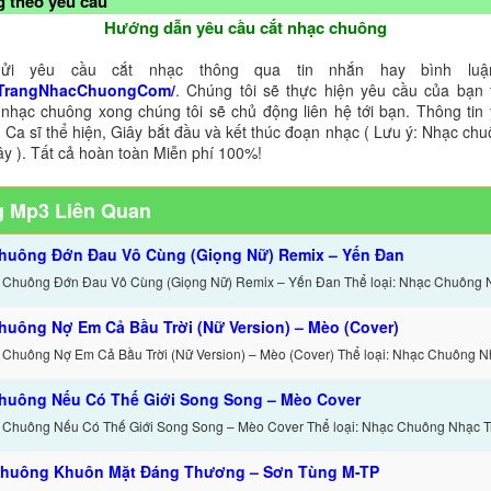
 theo yêu cầu
Hướng dẫn yêu cầu cắt nhạc chuông
ửi yêu cầu cắt nhạc thông qua tin nhắn hay bình luận
TrangNhacChuongCom/
. Chúng tôi sẽ thực hiện yêu cầu của bạn 
 nhạc chuông xong chúng tôi sẽ chủ động liên hệ tới bạn. Thông tin
 Ca sĩ thể hiện, Giây bắt đầu và kết thúc đoạn nhạc ( Lưu ý: Nhạc chu
ây ). Tất cả hoàn toàn Miễn phí 100%!
 Mp3 Liên Quan
huông Đớn Đau Vô Cùng (Giọng Nữ) Remix – Yến Đan
 Chuông Đớn Đau Vô Cùng (Giọng Nữ) Remix – Yến Đan Thể loại: Nhạc Chuông 
huông Nợ Em Cả Bầu Trời (Nữ Version) – Mèo (Cover)
 Chuông Nợ Em Cả Bầu Trời (Nữ Version) – Mèo (Cover) Thể loại: Nhạc Chuông N
huông Nếu Có Thế Giới Song Song – Mèo Cover
 Chuông Nếu Có Thế Giới Song Song – Mèo Cover Thể loại: Nhạc Chuông Nhạc T
huông Khuôn Mặt Đáng Thương – Sơn Tùng M-TP