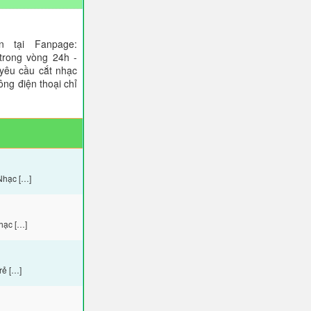
 tại Fanpage:
trong vòng 24h -
 yêu cầu cắt nhạc
ông điện thoại chỉ
Nhạc […]
hạc […]
rẻ […]