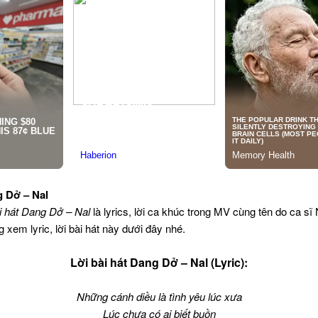
g Dở – Nal
i hát Dang Dở – Nal
là lyrics, lời ca khúc trong MV cùng tên do ca sĩ 
xem lyric, lời bài hát này dưới đây nhé.
Lời bài hát Dang Dở – Nal (Lyric):
Những cánh diều là tình yêu lúc xưa
Lúc chưa có ai biết buồn