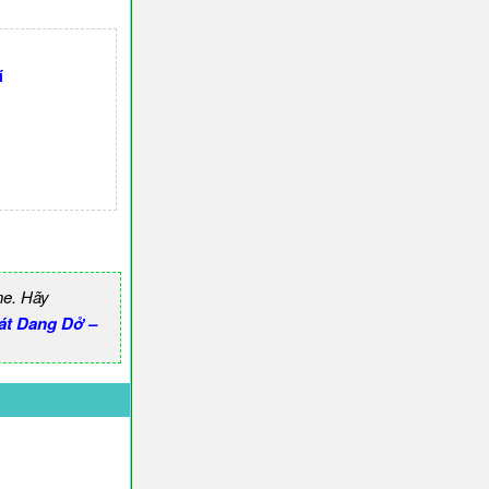
í
ne. Hãy
hát Dang Dở –