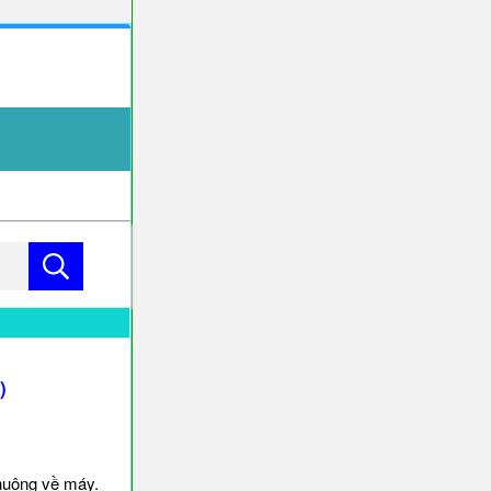
)
huông về máy.