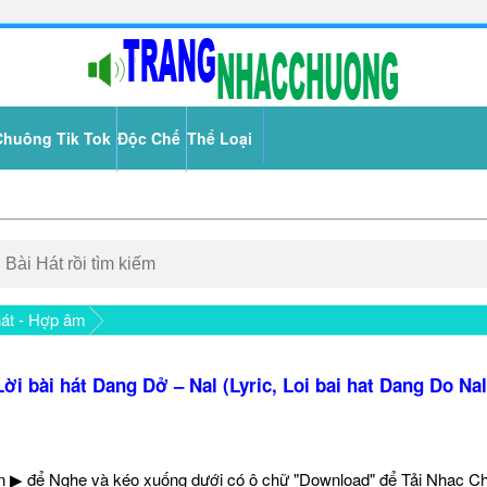
Chuông Tik Tok
Độc Chế
Thể Loại
hát - Hợp âm
Lời bài hát Dang Dở – Nal (Lyric, Loi bai hat Dang Do Nal
 ▶ để Nghe và kéo xuống dưới có ô chữ "Download" để Tải Nhạc C