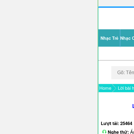
Nhạc Trẻ
Nhạc 
Home
Lời bài 
Lượt tải: 25464
Nghe thử:
Ấn