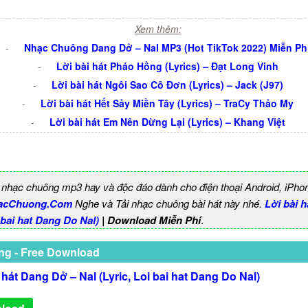
Xem thêm:
-
Nhạc Chuông Dang Dở – Nal MP3 (Hot TikTok 2022) Miễn Ph
-
Lời bài hát Pháo Hồng (Lyrics) – Đạt Long Vinh
-
Lời bài hát Ngôi Sao Cô Đơn (Lyrics) – Jack (J97)
-
Lời bài hát Hết Sảy Miền Tây (Lyrics) – TraCy Thảo My
-
Lời bài hát Em Nên Dừng Lại (Lyrics) – Khang Việt
 nhạc chuông mp3 hay và độc đáo dành cho điện thoại Android, iPho
acChuong.Com
Nghe và Tải nhạc chuông bài hát này nhé.
Lời bài 
i bai hat Dang Do Nal)
| Download Miễn Phí
.
ng - Free Download
 hát Dang Dở – Nal (Lyric, Loi bai hat Dang Do Nal)