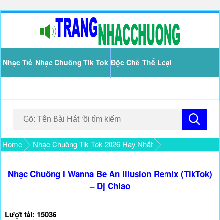
Nhạc Trẻ
Nhạc Chuông Tik Tok
Độc Chế
Thể Loại
Home
Nhạc Chuông Tik Tok 2026 Hay Nhất
Nhạc Chuông I Wanna Be An illusion Remix (TikTok)
– Dj Chiao
Lượt tải: 15036