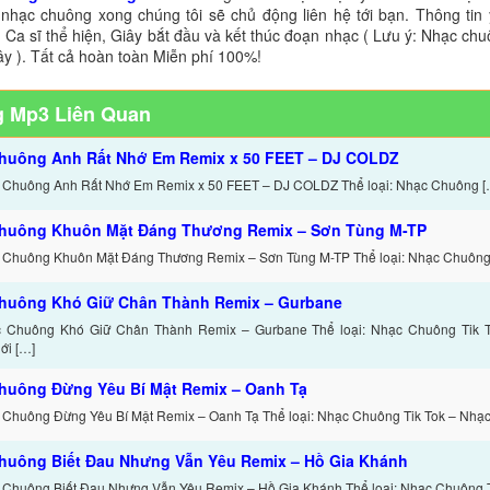
 nhạc chuông xong chúng tôi sẽ chủ động liên hệ tới bạn. Thông tin
 Ca sĩ thể hiện, Giây bắt đầu và kết thúc đoạn nhạc ( Lưu ý: Nhạc chu
ây ). Tất cả hoàn toàn Miễn phí 100%!
 Mp3 Liên Quan
huông Anh Rất Nhớ Em Remix x 50 FEET – DJ COLDZ
 Chuông Anh Rất Nhớ Em Remix x 50 FEET – DJ COLDZ Thể loại: Nhạc Chuông [
huông Khuôn Mặt Đáng Thương Remix – Sơn Tùng M-TP
 Chuông Khuôn Mặt Đáng Thương Remix – Sơn Tùng M-TP Thể loại: Nhạc Chuông 
huông Khó Giữ Chân Thành Remix – Gurbane
c Chuông Khó Giữ Chân Thành Remix – Gurbane Thể loại: Nhạc Chuông Tik 
ới […]
huông Đừng Yêu Bí Mật Remix – Oanh Tạ
 Chuông Đừng Yêu Bí Mật Remix – Oanh Tạ Thể loại: Nhạc Chuông Tik Tok – Nhạ
huông Biết Đau Nhưng Vẫn Yêu Remix – Hồ Gia Khánh
 Chuông Biết Đau Nhưng Vẫn Yêu Remix – Hồ Gia Khánh Thể loại: Nhạc Chuông T