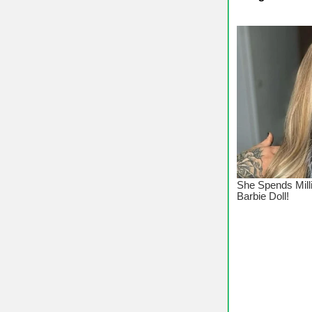
♥ Chúc C