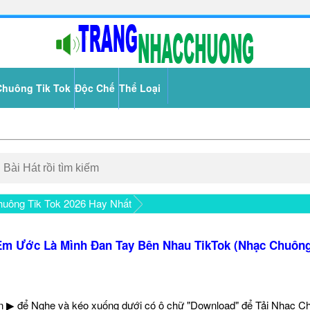
Chuông Tik Tok
Độc Chế
Thể Loại
uông Tik Tok 2026 Hay Nhất
Em Ước Là Mình Đan Tay Bên Nhau TikTok (Nhạc Chuông
 ▶ để Nghe và kéo xuống dưới có ô chữ "Download" để Tải Nhạc C