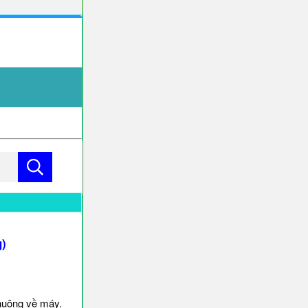
)
huông về máy.