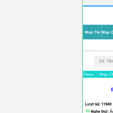
Nhạc Trẻ
Nhạc 
Home
Nhạc Ch
Lượt tải: 11940
Nghe thử:
Ấn