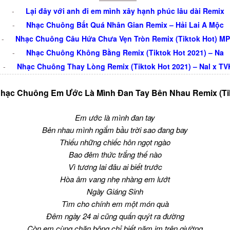
-
Lại đây với anh đi em mình xây hạnh phúc lâu dài Remix
-
Nhạc Chuông Bất Quá Nhân Gian Remix – Hải Lai A Mộc
-
Nhạc Chuông Câu Hứa Chưa Vẹn Tròn Remix (Tiktok Hot) M
-
Nhạc Chuông Không Bằng Remix (Tiktok Hot 2021) – Na
-
Nhạc Chuông Thay Lòng Remix (Tiktok Hot 2021) – Nal x TV
Nhạc Chuông Em Ước Là Mình Đan Tay Bên Nhau Remix (Tik
Em ước là mình đan tay
Bên nhau mình ngắm bầu trời sao đang bay
Thiếu những chiếc hôn ngọt ngào
Bao đêm thức trắng thế nào
Vì tương lai đâu ai biết trước
Hòa âm vang nhẹ nhàng em lướt
Ngày Giáng Sinh
Tìm cho chính em một món quà
Đêm ngày 24 ai cũng quấn quýt ra đường
Còn em cùng chăn bông chỉ biết năm im trên giường