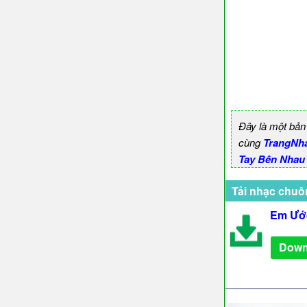
Đây là một bản
cùng
TrangNh
Tay Bên Nhau
Tải nhạc chuô
Em Ước
Down