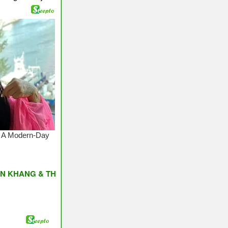
 & THỊNH VƯỢNG ♥ Have A Nice Day ♥