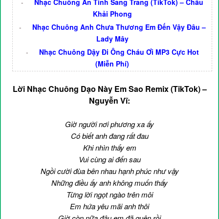
-
Nhạc Chuông Ân Tình Sang Trang (TikTok) – Châu
Khải Phong
-
Nhạc Chuông Anh Chưa Thương Em Đến Vậy Đâu –
Lady Mây
-
Nhạc Chuông Dậy Đi Ông Cháu Ơi MP3 Cực Hot
(Miễn Phí)
Lời Nhạc Chuông Dạo Này Em Sao Remix (TikTok) –
Nguyễn Vĩ:
Giờ người nơi phương xa ấy
Có biết anh đang rất đau
Khi nhìn thấy em
Vui cùng ai đến sau
Ngồi cười đùa bên nhau hạnh phúc như vậy
Những điều ấy anh không muốn thấy
Từng lời ngọt ngào trên môi
Em hứa yêu mãi anh thôi
Giờ còn nữa đâu em đã quên rồi