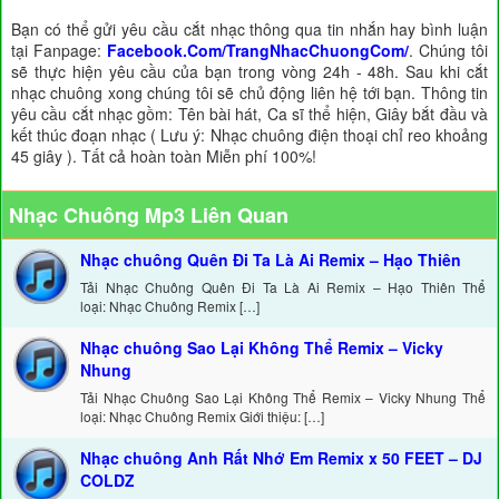
Bạn có thể gửi yêu cầu cắt nhạc thông qua tin nhắn hay bình luận
tại Fanpage:
Facebook.Com/TrangNhacChuongCom/
. Chúng tôi
sẽ thực hiện yêu cầu của bạn trong vòng 24h - 48h. Sau khi cắt
nhạc chuông xong chúng tôi sẽ chủ động liên hệ tới bạn. Thông tin
yêu cầu cắt nhạc gồm: Tên bài hát, Ca sĩ thể hiện, Giây bắt đầu và
kết thúc đoạn nhạc ( Lưu ý: Nhạc chuông điện thoại chỉ reo khoảng
45 giây ). Tất cả hoàn toàn Miễn phí 100%!
Nhạc Chuông Mp3 Liên Quan
Nhạc chuông Quên Đi Ta Là Ai Remix – Hạo Thiên
Tải Nhạc Chuông Quên Đi Ta Là Ai Remix – Hạo Thiên Thể
loại: Nhạc Chuông Remix […]
Nhạc chuông Sao Lại Không Thể Remix – Vicky
Nhung
Tải Nhạc Chuông Sao Lại Không Thể Remix – Vicky Nhung Thể
loại: Nhạc Chuông Remix Giới thiệu: […]
Nhạc chuông Anh Rất Nhớ Em Remix x 50 FEET – DJ
COLDZ