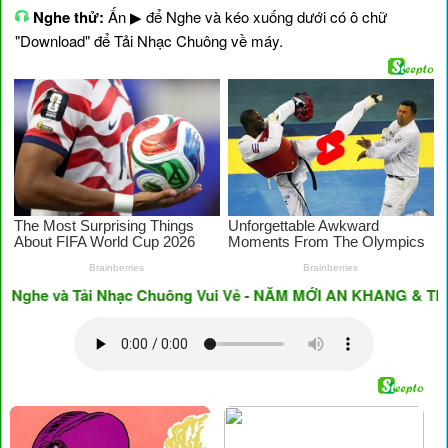
Nghe thử:
Ấn ▶ để Nghe và kéo xuống dưới có ô chữ
"Download" để Tải Nhạc Chuông về máy.
e và Tải Nhạc Chuông Vui Vẻ - NĂM MỚI AN KHANG & THỊNH V