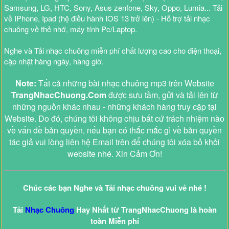
Samsung, LG, HTC, Sony, Asus zenfone, Sky, Oppo, Lumia... Tải
về IPhone, Ipad (hệ điều hành IOS 13 trở lên) - Hỗ trợ tải nhạc
chuông về thẻ nhớ, máy tính Pc/Laptop.
Nghe và Tải nhạc chuông miễn phí chất lượng cao cho điện thoại,
cập nhật hàng ngày, hàng giờ.
Note:
Tất cả những bài nhạc chuông mp3 trên Website
TrangNhacChuong.Com
được sưu tầm, gửi và tải lên từ
những nguồn khác nhau - những khách hàng truy cập tại
Website. Do đó, chúng tôi không chịu bất cứ trách nhiệm nào
về vấn đề bản quyền, nếu bạn có thắc mắc gì về bản quyền
tác giả vui lòng liên hệ Email trên để chúng tôi xóa bỏ khỏi
website nhé. Xin Cảm Ơn!
Chúc các bạn Nghe và Tải nhạc chuông vui vẻ nhé !
Tải
Nhạc Chuông
Hay Nhất từ TrangNhacChuong là hoàn
toàn Miễn phí