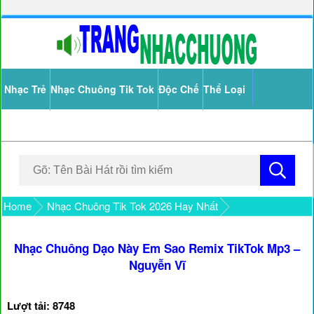
Nhạc Trẻ
Nhạc Chuông Tik Tok
Độc Chế
Thể Loại
Home
Nhạc Chuông Tik Tok 2026 Hay Nhất
Nhạc Chuông Dạo Này Em Sao Remix TikTok Mp3 –
Nguyễn Vĩ
Lượt tải: 8748