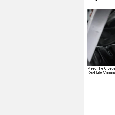
♥ Chú