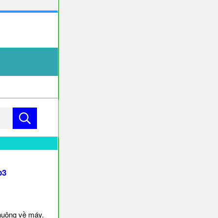
p3
huông về máy.