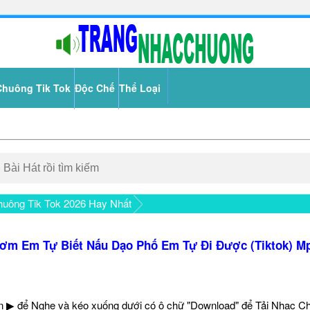
Chuông Tik Tok
Độc Chế
Thể Loại
uông Tik Tok 2026 Hay Nhất
ơm Em Tự Biết Nấu Dạo Phố Em Tự Đi Được (Tiktok) M
 ▶ để Nghe và kéo xuống dưới có ô chữ "Download" để Tải Nhạc C