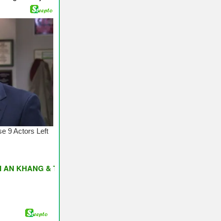
ANG & THỊNH VƯỢNG ♥ Have A Nice Day ♥