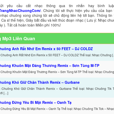
ửi yêu cầu cắt nhạc thông qua tin nhắn hay bình luận
TrangNhacChuongCom/
. Chúng tôi sẽ thực hiện yêu cầu của bạn 
 nhạc chuông xong chúng tôi sẽ chủ động liên hệ tới bạn. Thông tin
 Ca sĩ thể hiện, Giây bắt đầu và kết thúc đoạn nhạc ( Lưu ý: Nhạc chu
ây ). Tất cả hoàn toàn Miễn phí 100%!
 Mp3 Liên Quan
huông Anh Rất Nhớ Em Remix x 50 FEET – DJ COLDZ
 Chuông Anh Rất Nhớ Em Remix x 50 FEET – DJ COLDZ Thể loại: Nhạc Chuông [
huông Khuôn Mặt Đáng Thương Remix – Sơn Tùng M-TP
 Chuông Khuôn Mặt Đáng Thương Remix – Sơn Tùng M-TP Thể loại: Nhạc Chuông 
huông Khó Giữ Chân Thành Remix – Gurbane
c Chuông Khó Giữ Chân Thành Remix – Gurbane Thể loại: Nhạc Chuông Tik 
ới […]
huông Đừng Yêu Bí Mật Remix – Oanh Tạ
 Chuông Đừng Yêu Bí Mật Remix – Oanh Tạ Thể loại: Nhạc Chuông Tik Tok – Nhạ