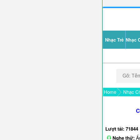
Nhạc Trẻ
Nhạc 
Home
Nhạc Ch
C
Lượt tải: 71844
Nghe thử:
Ấn