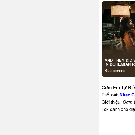
Cơm Em Tự Biế
Thể loại:
Nhạc C
Giới thiệu:
Cơm E
Tok dành cho điệ