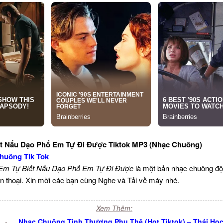
t Nấu Dạo Phố Em Tự Đi Được Tiktok MP3 (Nhạc Chuông)
huông Tik Tok
m Tự Biết Nấu Dạo Phố Em Tự Đi Được
là một bản nhạc chuông độ
n thoại. Xin mời các bạn cùng Nghe và Tải về máy nhé.
Xem Thêm:
-
Nhạc Chuông Tình Thương Phu Thê (Hot Tiktok) – Thái Họ