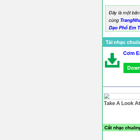
Đây là một bản
cùng
TrangNh
Dạo Phố Em T
Tải nhạc chuô
Cơm Em
Down
Cắt nhạc chuông