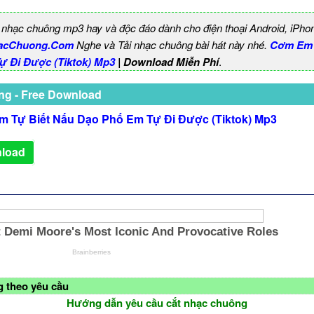
 nhạc chuông mp3 hay và độc đáo dành cho điện thoại Android, iPho
acChuong.Com
Nghe và Tải nhạc chuông bài hát này nhé.
Cơm Em 
ự Đi Được (Tiktok) Mp3
| Download Miễn Phí
.
ng - Free Download
 Tự Biết Nấu Dạo Phố Em Tự Đi Được (Tiktok) Mp3
load
 theo yêu cầu
Hướng dẫn yêu cầu cắt nhạc chuông