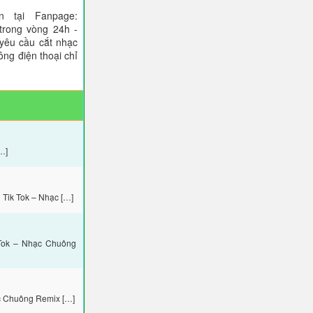
 tại Fanpage:
trong vòng 24h -
 yêu cầu cắt nhạc
ông điện thoại chỉ
…]
Tik Tok – Nhạc […]
Tok – Nhạc Chuông
c Chuông Remix […]