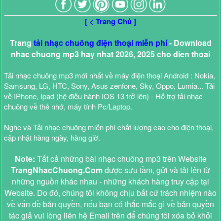
[ < Trang Chủ ]
Trang
tải nhạc chuông điện thoại miễn phí
- Download
nhac chuong mp3 hay nhat 2026, 2025 cho dien thoai
Tải nhạc chuông mp3 mới nhất về máy điện thoại Android : Nokia,
Samsung, LG, HTC, Sony, Asus zenfone, Sky, Oppo, Lumia... Tải
về IPhone, Ipad (hệ điều hành IOS 13 trở lên) - Hỗ trợ tải nhạc
chuông về thẻ nhớ, máy tính Pc/Laptop.
Nghe và Tải nhạc chuông miễn phí chất lượng cao cho điện thoại,
cập nhật hàng ngày, hàng giờ.
Note:
Tất cả những bài nhạc chuông mp3 trên Website
TrangNhacChuong.Com
được sưu tầm, gửi và tải lên từ
những nguồn khác nhau - những khách hàng truy cập tại
Website. Do đó, chúng tôi không chịu bất cứ trách nhiệm nào
về vấn đề bản quyền, nếu bạn có thắc mắc gì về bản quyền
tác giả vui lòng liên hệ Email trên để chúng tôi xóa bỏ khỏi