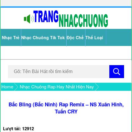
Nhạc Trẻ
Nhạc Chuông Tik Tok
Độc Chế
Thể Loại
Home
Nhạc Chuông Rap Hay Nhất Hiện Nay
Bắc Bling (Bắc Ninh) Rap Remix – NS Xuân Hinh,
Tuấn CRY
Lượt tải: 12912