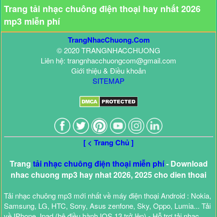
Trang tải nhạc chuông điện thoại hay nhất 2026
mp3 miễn phí
TrangNhacChuong.Com
© 2020 TRANGNHACCHUONG
Liên hệ: trangnhacchuongcom@gmail.com
Giới thiệu & Điều khoản
SITEMAP
[ < Trang Chủ ]
Trang
tải nhạc chuông điện thoại miễn phí
- Download
nhac chuong mp3 hay nhat 2026, 2025 cho dien thoai
Tải nhạc chuông mp3 mới nhất về máy điện thoại Android : Nokia,
Samsung, LG, HTC, Sony, Asus zenfone, Sky, Oppo, Lumia... Tải
về IPhone, Ipad (hệ điều hành IOS 13 trở lên) - Hỗ trợ tải nhạc