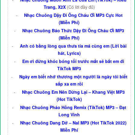
Trang, X2X
(Có lời đầy đủ)
-
Nhạc Chuông Dậy Đi Ông Cháu Ơi MP3 Cực Hot
(Miễn Phí)
-
Nhạc Chuông Báo Thức Dậy Đi Ông Cháu Ơi MP3
(Miễn Phí)
-
Anh có bằng lòng qua thưa tía má cùng em (Lời bài
hát, Lyrics)
-
Em ơi đừng khóc bóng tối trước mắt sẽ bắt em đi
TikTok MP3
-
Ngày em biết nhớ thương một người là ngày tôi biết
sắp xa em rồi
-
Nhạc Chuông Em Nên Dừng Lại – Khang Việt MP3
(Hot TikTok)
-
Nhạc Chuông Pháo Hồng Remix (TikTok) MP3 – Đạt
Long Vinh
-
Nhạc Chuông Dang Dở – Nal MP3 (Hot TikTok 2022)
Miễn Phí