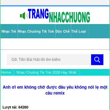
Nhạc Trẻ
Nhạc Chuông Tik Tok
Độc Chế
Thể Loại
Home
Nhạc Chuông Tik Tok 2026 Hay Nhất
Anh ơi em không chờ được đâu yêu không nói lẹ một
câu remix
Lượt tải: 64260