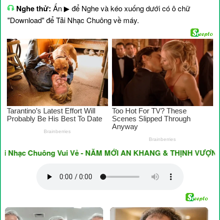
Nghe thử:
Ấn ▶ để Nghe và kéo xuống dưới có ô chữ
"Download" để Tải Nhạc Chuông về máy.
hạc Chuông Vui Vẻ - NĂM MỚI AN KHANG & THỊNH VƯỢNG ♥ Hav