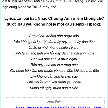
cắt từ bài hát
Muốn Anh Là Của Em của Kiều Trang
. Xin mời các
bạn cùng Nghe và Tải về máy nhé.
Lyrics/Lời bài hát, Nhạc Chuông Anh ơi em không chờ
được đâu yêu không nói lẹ một câu Remix (TikTok):
Anh ơi em không chờ được đâu
Yêu không nói lẹ một câu mấy nay em thấy đau đầu
Chắc là nhớ nhung nhiều về anh
Tình tang tang tính em lấy cây đàn hát bài anh nghe
Bên kia nhà anh là mưa ngâu
Bên đây nhà em là nương dâu
Yêu nhau bên lâu, em muốn yêu anh đến khi bạc mái đầu
Em không cần anh là siêu sao
Chỉ muốn bình yên mình yêu nhau
Mong tới ngày mình nên duyên
Xem thêm:
-
Nhạc Chuông Muốn Anh Là Của Em (TikTok) – Kiều