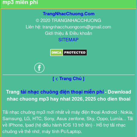
mp3 miễn phí
TrangNhacChuong.Com
© 2020 TRANGNHACCHUONG
Liên hệ: trangnhacchuongcom@gmail.com
Giới thiệu & Điều khoản
SITEMAP
[ < Trang Chủ ]
Trang
tải nhạc chuông điện thoại miễn phí
- Download
nhac chuong mp3 hay nhat 2026, 2025 cho dien thoai
Tải nhạc chuông mp3 mới nhất về máy điện thoại Android : Nokia,
Samsung, LG, HTC, Sony, Asus zenfone, Sky, Oppo, Lumia... Tải
về IPhone, Ipad (hệ điều hành IOS 13 trở lên) - Hỗ trợ tải nhạc
chuông về thẻ nhớ, máy tính Pc/Laptop.