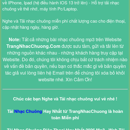
về IPhone, Ipad (hệ điều hành IOS 13 trở lên) - Hỗ trợ tải nhạc
chuông về thẻ nhớ, máy tính Pc/Laptop.
Nghe và Tải nhạc chuông miễn phí chất lượng cao cho điện thoại,
cập nhật hàng ngày, hàng giờ.
Note:
Tất cả những bài nhạc chuông mp3 trên Website
TrangNhacChuong.Com
được sưu tầm, gửi và tải lên từ
những nguồn khác nhau - những khách hàng truy cập tại
Website. Do đó, chúng tôi không chịu bất cứ trách nhiệm nào
về vấn đề bản quyền, nếu bạn có thắc mắc gì về bản quyền
tác giả vui lòng liên hệ Email trên để chúng tôi xóa bỏ khỏi
website nhé. Xin Cảm Ơn!
Chúc các bạn Nghe và Tải nhạc chuông vui vẻ nhé !
Tải
Nhạc Chuông
Hay Nhất từ TrangNhacChuong là hoàn
toàn Miễn phí