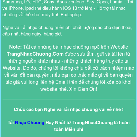
Samsung, LG, HTC, Sony, Asus zenfone, Sky, Oppo, Lumia... Tải
về IPhone, Ipad (hệ điều hành IOS 13 trở lên) - Hỗ trợ tải nhạc
chuông về thẻ nhớ, máy tính Pc/Laptop.
Nghe và Tải nhạc chuông miễn phí chất lượng cao cho điện thoại,
cập nhật hàng ngày, hàng giờ.
Note:
Tất cả những bài nhạc chuông mp3 trên Website
TrangNhacChuong.Com
được sưu tầm, gửi và tải lên từ
những nguồn khác nhau - những khách hàng truy cập tại
Website. Do đó, chúng tôi không chịu bất cứ trách nhiệm nào
về vấn đề bản quyền, nếu bạn có thắc mắc gì về bản quyền
tác giả vui lòng liên hệ Email trên để chúng tôi xóa bỏ khỏi
website nhé. Xin Cảm Ơn!
Chúc các bạn Nghe và Tải nhạc chuông vui vẻ nhé !
Tải
Nhạc Chuông
Hay Nhất từ TrangNhacChuong là hoàn
toàn Miễn phí