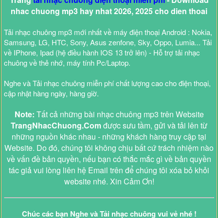
nhac chuong mp3 hay nhat 2026, 2025 cho dien thoai
Tải nhạc chuông mp3 mới nhất về máy điện thoại Android : Nokia,
Samsung, LG, HTC, Sony, Asus zenfone, Sky, Oppo, Lumia... Tải
về IPhone, Ipad (hệ điều hành IOS 13 trở lên) - Hỗ trợ tải nhạc
chuông về thẻ nhớ, máy tính Pc/Laptop.
Nghe và Tải nhạc chuông miễn phí chất lượng cao cho điện thoại,
cập nhật hàng ngày, hàng giờ.
Note:
Tất cả những bài nhạc chuông mp3 trên Website
TrangNhacChuong.Com
được sưu tầm, gửi và tải lên từ
những nguồn khác nhau - những khách hàng truy cập tại
Website. Do đó, chúng tôi không chịu bất cứ trách nhiệm nào
về vấn đề bản quyền, nếu bạn có thắc mắc gì về bản quyền
tác giả vui lòng liên hệ Email trên để chúng tôi xóa bỏ khỏi
website nhé. Xin Cảm Ơn!
Chúc các bạn Nghe và Tải nhạc chuông vui vẻ nhé !