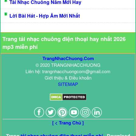
Tải Nhạc Chuông Năm Mới Hay
Lời Bài Hát - Hợp Âm Mới Nhất
Trang tải nhạc chuông điện thoại hay nhất 2026
mp3 miễn phí
TrangNhacChuong.Com
© 2020 TRANGNHACCHUONG
Liên hệ: trangnhacchuongcom@gmail.com
Giới thiệu & Điều khoản
SITEMAP
[ < Trang Chủ ]
Trang
tải nhạc chuông điện thoại miễn phí
- Download