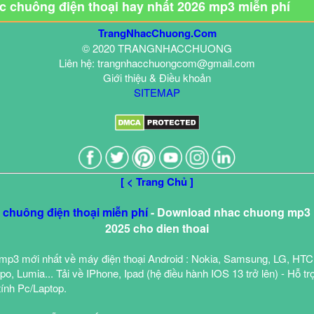
ạc chuông điện thoại hay nhất 2026 mp3 miễn phí
TrangNhacChuong.Com
© 2020 TRANGNHACCHUONG
Liên hệ: trangnhacchuongcom@gmail.com
Giới thiệu & Điều khoản
SITEMAP
[ < Trang Chủ ]
c chuông điện thoại miễn phí
- Download nhac chuong mp3 h
2025 cho dien thoai
mp3 mới nhất về máy điện thoại Android : Nokia, Samsung, LG, HTC
o, Lumia... Tải về IPhone, Ipad (hệ điều hành IOS 13 trở lên) - Hỗ tr
tính Pc/Laptop.