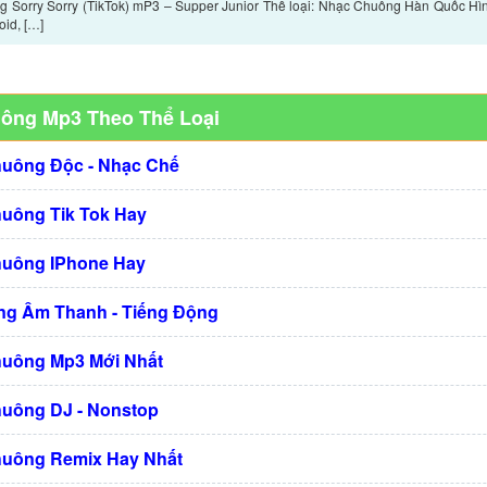
 Sorry Sorry (TikTok) mP3 – Supper Junior Thể loại: Nhạc Chuông Hàn Quốc Hình
id, […]
uông Mp3 Theo Thể Loại
huông Độc - Nhạc Chế
huông Tik Tok Hay
huông IPhone Hay
g Âm Thanh - Tiếng Động
huông Mp3 Mới Nhất
huông DJ - Nonstop
huông Remix Hay Nhất