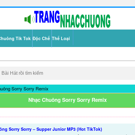
Chuông Tik Tok
Độc Chế
Thể Loại
uông Sorry Sorry Remix
Nhạc Chuông Sorry Sorry Remix
ng Sorry Sorry – Supper Junior MP3 (Hot TikTok)