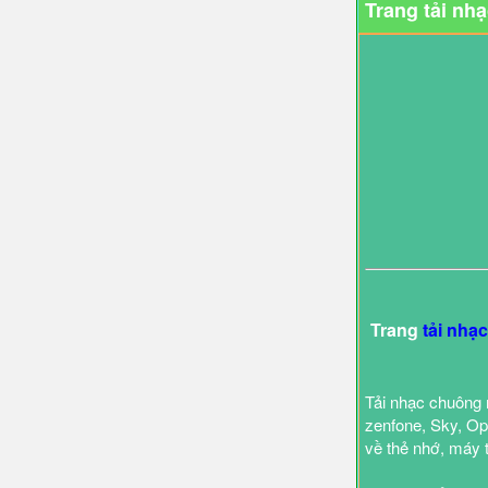
Trang tải nh
Trang
tải nhạ
Tải nhạc chuông 
zenfone, Sky, Opp
về thẻ nhớ, máy 