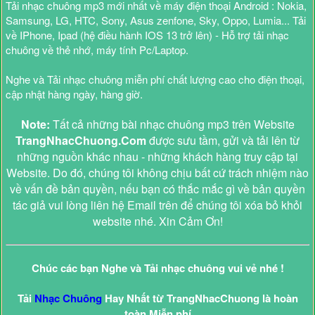
Tải nhạc chuông mp3 mới nhất về máy điện thoại Android : Nokia,
Samsung, LG, HTC, Sony, Asus zenfone, Sky, Oppo, Lumia... Tải
về IPhone, Ipad (hệ điều hành IOS 13 trở lên) - Hỗ trợ tải nhạc
chuông về thẻ nhớ, máy tính Pc/Laptop.
Nghe và Tải nhạc chuông miễn phí chất lượng cao cho điện thoại,
cập nhật hàng ngày, hàng giờ.
Note:
Tất cả những bài nhạc chuông mp3 trên Website
TrangNhacChuong.Com
được sưu tầm, gửi và tải lên từ
những nguồn khác nhau - những khách hàng truy cập tại
Website. Do đó, chúng tôi không chịu bất cứ trách nhiệm nào
về vấn đề bản quyền, nếu bạn có thắc mắc gì về bản quyền
tác giả vui lòng liên hệ Email trên để chúng tôi xóa bỏ khỏi
website nhé. Xin Cảm Ơn!
Chúc các bạn Nghe và Tải nhạc chuông vui vẻ nhé !
Tải
Nhạc Chuông
Hay Nhất từ TrangNhacChuong là hoàn
toàn Miễn phí