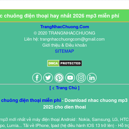
ạc chuông điện thoại hay nhất 2026 mp3 miễn phí
TrangNhacChuong.Com
© 2020 TRANGNHACCHUONG
Liên hệ: trangnhacchuongcom@gmail.com
Giới thiệu & Điều khoản
SITEMAP
[ < Trang Chủ ]
c chuông điện thoại miễn phí
- Download nhac chuong mp3 h
2025 cho dien thoai
mp3 mới nhất về máy điện thoại Android : Nokia, Samsung, LG, HTC
o, Lumia... Tải về IPhone, Ipad (hệ điều hành IOS 13 trở lên) - Hỗ tr