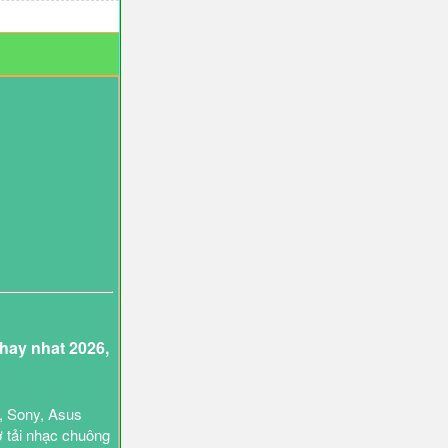
ay nhat 2026,
, Sony, Asus
ợ tải nhạc chuông