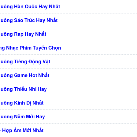
huông Hàn Quốc Hay Nhất
huông Sáo Trúc Hay Nhất
huông Rap Hay Nhất
ng Nhạc Phim Tuyển Chọn
huông Tiếng Động Vật
huông Game Hot Nhất
huông Thiếu Nhi Hay
huông Kinh Dị Nhất
huông Năm Mới Hay
 - Hợp Âm Mới Nhất