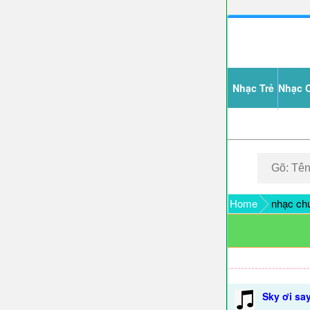
Nhạc Trẻ
Nhạc 
Home
nhạc chu
Sky ơi sa