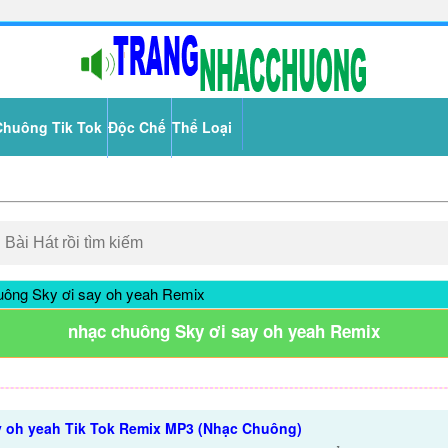
Chuông Tik Tok
Độc Chế
Thể Loại
ông Sky ơi say oh yeah Remix
nhạc chuông Sky ơi say oh yeah Remix
y oh yeah Tik Tok Remix MP3 (Nhạc Chuông)