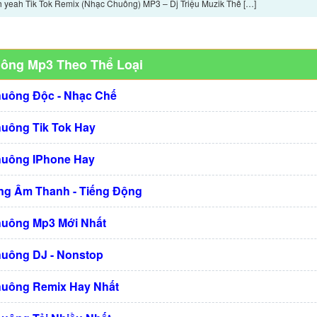
h yeah Tik Tok Remix (Nhạc Chuông) MP3 – Dj Triệu Muzik Thể […]
uông Mp3 Theo Thể Loại
huông Độc - Nhạc Chế
huông Tik Tok Hay
huông IPhone Hay
g Âm Thanh - Tiếng Động
huông Mp3 Mới Nhất
huông DJ - Nonstop
huông Remix Hay Nhất