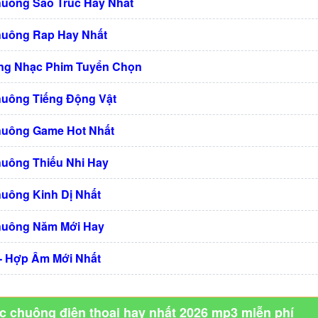
huông Sáo Trúc Hay Nhất
huông Rap Hay Nhất
ng Nhạc Phim Tuyển Chọn
huông Tiếng Động Vật
huông Game Hot Nhất
huông Thiếu Nhi Hay
huông Kinh Dị Nhất
huông Năm Mới Hay
 - Hợp Âm Mới Nhất
ạc chuông điện thoại hay nhất 2026 mp3 miễn phí