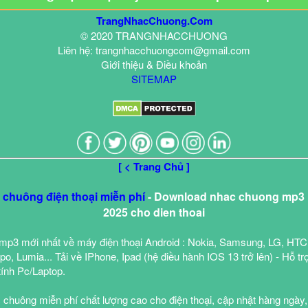
TrangNhacChuong.Com
© 2020 TRANGNHACCHUONG
Liên hệ: trangnhacchuongcom@gmail.com
Giới thiệu & Điều khoản
SITEMAP
[ < Trang Chủ ]
c chuông điện thoại miễn phí
- Download nhac chuong mp3 h
2025 cho dien thoai
mp3 mới nhất về máy điện thoại Android : Nokia, Samsung, LG, HTC
o, Lumia... Tải về IPhone, Ipad (hệ điều hành IOS 13 trở lên) - Hỗ tr
tính Pc/Laptop.
 chuông miễn phí chất lượng cao cho điện thoại, cập nhật hàng ngày,