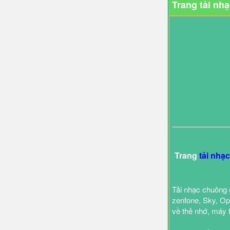
Trang tải nh
Trang
tải nhạ
Tải nhạc chuông 
zenfone, Sky, Opp
về thẻ nhớ, máy 