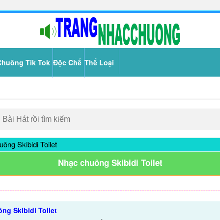
Chuông Tik Tok
Độc Chế
Thể Loại
ông Skibidi Toilet
Nhạc chuông Skibidi Toilet
ng Skibidi Toilet