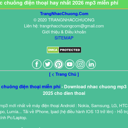
ạc chuông điện thoại hay nhất 2026 mp3 miễn phí
TrangNhacChuong.Com
© 2020 TRANGNHACCHUONG
Liên hệ: trangnhacchuongcom@gmail.com
Giới thiệu & Điều khoản
SITEMAP
[ < Trang Chủ ]
c chuông điện thoại miễn phí
- Download nhac chuong mp3 h
2025 cho dien thoai
mp3 mới nhất về máy điện thoại Android : Nokia, Samsung, LG, HTC
o, Lumia... Tải về IPhone, Ipad (hệ điều hành IOS 13 trở lên) - Hỗ tr
tính Pc/Laptop.