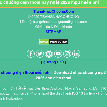
ạc chuông điện thoại hay nhất 2026 mp3 miễn phí
TrangNhacChuong.Com
© 2020 TRANGNHACCHUONG
Liên hệ: trangnhacchuongcom@gmail.com
Giới thiệu & Điều khoản
SITEMAP
[ < Trang Chủ ]
c chuông điện thoại miễn phí
- Download nhac chuong mp3 h
2025 cho dien thoai
mp3 mới nhất về máy điện thoại Android : Nokia, Samsung, LG, HTC
o, Lumia... Tải về IPhone, Ipad (hệ điều hành IOS 13 trở lên) - Hỗ tr
tính Pc/Laptop.