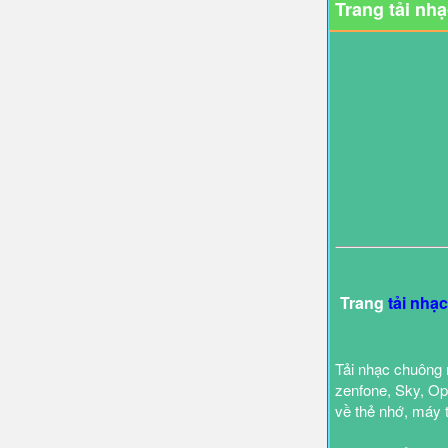
Trang tải nh
Trang
tải nhạ
Tải nhạc chuông 
zenfone, Sky, Opp
về thẻ nhớ, máy 