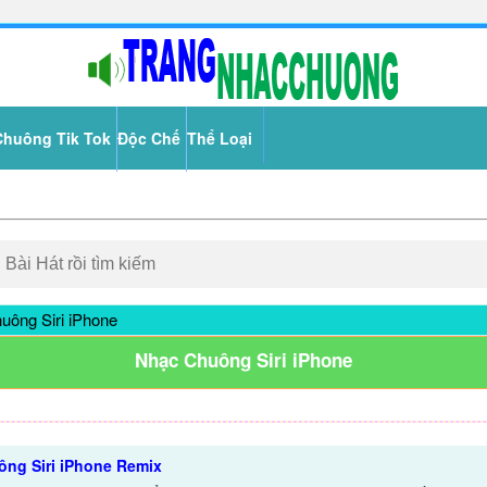
Chuông Tik Tok
Độc Chế
Thể Loại
ông Siri iPhone
Nhạc Chuông Siri iPhone
ng Siri iPhone Remix