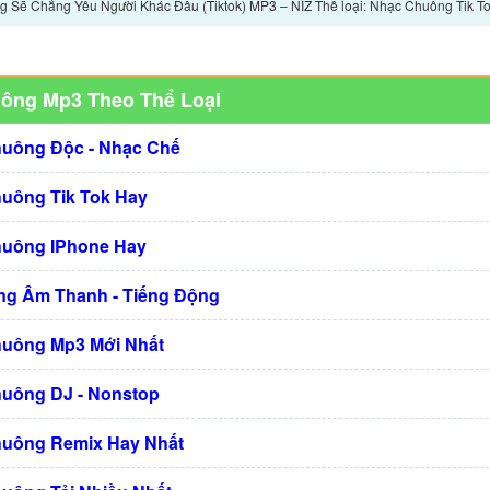
 Sẽ Chẳng Yêu Người Khác Đâu (Tiktok) MP3 – NIZ Thể loại: Nhạc Chuông Tik To
uông Mp3 Theo Thể Loại
huông Độc - Nhạc Chế
huông Tik Tok Hay
huông IPhone Hay
g Âm Thanh - Tiếng Động
huông Mp3 Mới Nhất
huông DJ - Nonstop
huông Remix Hay Nhất