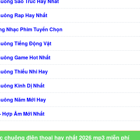
huông Sáo Trúc Hay Nhất
huông Rap Hay Nhất
ng Nhạc Phim Tuyển Chọn
huông Tiếng Động Vật
huông Game Hot Nhất
huông Thiếu Nhi Hay
huông Kinh Dị Nhất
huông Năm Mới Hay
 - Hợp Âm Mới Nhất
ạc chuông điện thoại hay nhất 2026 mp3 miễn phí