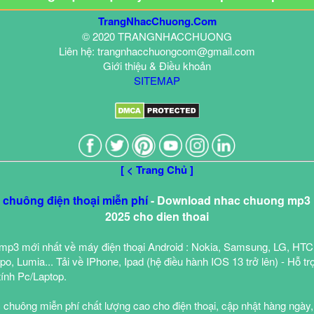
TrangNhacChuong.Com
© 2020 TRANGNHACCHUONG
Liên hệ: trangnhacchuongcom@gmail.com
Giới thiệu & Điều khoản
SITEMAP
[ < Trang Chủ ]
c chuông điện thoại miễn phí
- Download nhac chuong mp3 h
2025 cho dien thoai
mp3 mới nhất về máy điện thoại Android : Nokia, Samsung, LG, HTC
o, Lumia... Tải về IPhone, Ipad (hệ điều hành IOS 13 trở lên) - Hỗ tr
tính Pc/Laptop.
 chuông miễn phí chất lượng cao cho điện thoại, cập nhật hàng ngày,