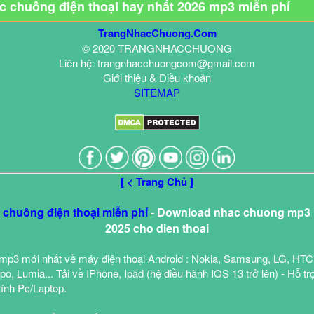
ạc chuông điện thoại hay nhất 2026 mp3 miễn phí
TrangNhacChuong.Com
© 2020 TRANGNHACCHUONG
Liên hệ: trangnhacchuongcom@gmail.com
Giới thiệu & Điều khoản
SITEMAP
[ < Trang Chủ ]
c chuông điện thoại miễn phí
- Download nhac chuong mp3 h
2025 cho dien thoai
mp3 mới nhất về máy điện thoại Android : Nokia, Samsung, LG, HTC
o, Lumia... Tải về IPhone, Ipad (hệ điều hành IOS 13 trở lên) - Hỗ tr
tính Pc/Laptop.