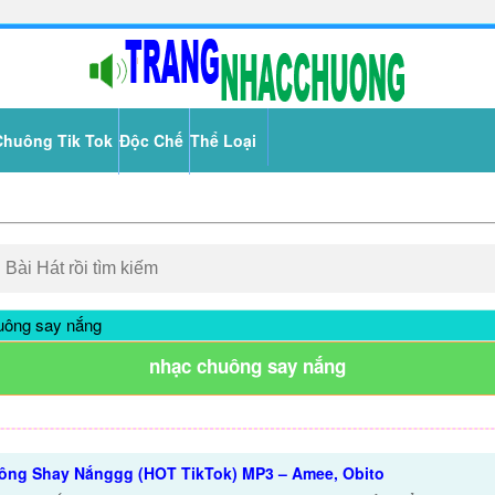
Chuông Tik Tok
Độc Chế
Thể Loại
uông say nắng
nhạc chuông say nắng
ông Shay Nắnggg (HOT TikTok) MP3 – Amee, Obito