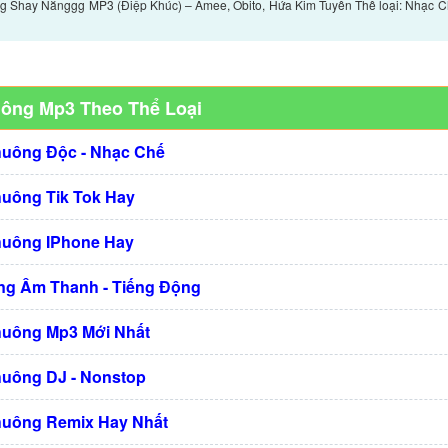
 Shay Nắnggg MP3 (Điệp Khúc) – Amee, Obito, Hứa Kim Tuyền Thể loại: Nhạc C
uông Mp3 Theo Thể Loại
huông Độc - Nhạc Chế
huông Tik Tok Hay
huông IPhone Hay
g Âm Thanh - Tiếng Động
huông Mp3 Mới Nhất
huông DJ - Nonstop
huông Remix Hay Nhất