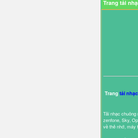
Trang tải nh
Trang
tải nhạ
Tải nhạc chuông 
zenfone, Sky, Opp
về thẻ nhớ, máy 