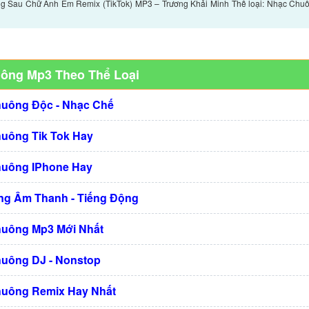
 Sau Chữ Anh Em Remix (TikTok) MP3 – Trương Khải Minh Thể loại: Nhạc Chu
uông Mp3 Theo Thể Loại
huông Độc - Nhạc Chế
huông Tik Tok Hay
huông IPhone Hay
g Âm Thanh - Tiếng Động
huông Mp3 Mới Nhất
huông DJ - Nonstop
huông Remix Hay Nhất