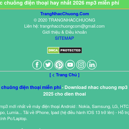
ạc chuông điện thoại hay nhất 2026 mp3 miễn phí
TrangNhacChuong.Com
© 2020 TRANGNHACCHUONG
Liên hệ: trangnhacchuongcom@gmail.com
Giới thiệu & Điều khoản
SITEMAP
[ < Trang Chủ ]
c chuông điện thoại miễn phí
- Download nhac chuong mp3 h
2025 cho dien thoai
mp3 mới nhất về máy điện thoại Android : Nokia, Samsung, LG, HTC
o, Lumia... Tải về IPhone, Ipad (hệ điều hành IOS 13 trở lên) - Hỗ tr
tính Pc/Laptop.