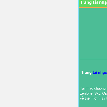
Trang tải nh
Trang
tải nhạ
Tải nhạc chuông 
zenfone, Sky, Opp
về thẻ nhớ, máy 