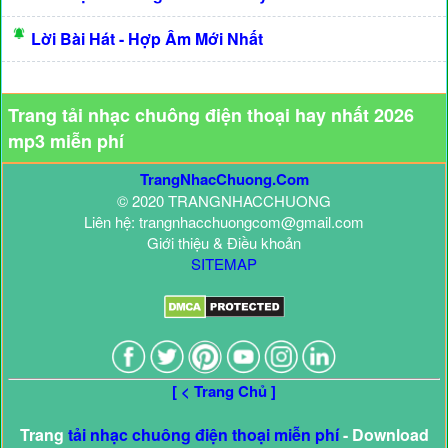
Lời Bài Hát - Hợp Âm Mới Nhất
Trang tải nhạc chuông điện thoại hay nhất 2026
mp3 miễn phí
TrangNhacChuong.Com
© 2020 TRANGNHACCHUONG
Liên hệ: trangnhacchuongcom@gmail.com
Giới thiệu & Điều khoản
SITEMAP
[ < Trang Chủ ]
Trang
tải nhạc chuông điện thoại miễn phí
- Download