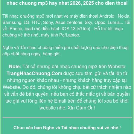
nhac chuong mp3 hay nhat 2026, 2025 cho dien thoai
Tải nhạc chuông mp3 mới nhất về máy điện thoại Android : Nokia,
Samsung, LG, HTC, Sony, Asus zenfone, Sky, Oppo, Lumia... Tải
về IPhone, Ipad (hệ điều hành IOS 13 trở lên) - Hỗ trợ tải nhạc
chuông về thẻ nhớ, máy tính Pc/Laptop.
Nghe và Tải nhạc chuông miễn phí chất lượng cao cho điện thoại,
cập nhật hàng ngày, hàng giờ.
Note:
Tất cả những bài nhạc chuông mp3 trên Website
TrangNhacChuong.Com
được sưu tầm, gửi và tải lên từ
những nguồn khác nhau - những khách hàng truy cập tại
Website. Do đó, chúng tôi không chịu bất cứ trách nhiệm nào
về vấn đề bản quyền, nếu bạn có thắc mắc gì về bản quyền
tác giả vui lòng liên hệ Email trên để chúng tôi xóa bỏ khỏi
website nhé. Xin Cảm Ơn!
Chúc các bạn Nghe và Tải nhạc chuông vui vẻ nhé !