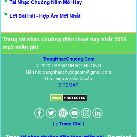
Tải Nhạc Chuông Năm Mới Hay
Lời Bài Hát - Hợp Âm Mới Nhất
Trang tải nhạc chuông điện thoại hay nhất 2026
mp3 miễn phí
TrangNhacChuong.Com
© 2020 TRANGNHACCHUONG
Liên hệ: trangnhacchuongcom@gmail.com
Giới thiệu & Điều khoản
SITEMAP
[ < Trang Chủ ]
Trang
tải nhạc chuông điện thoại miễn phí
- Download