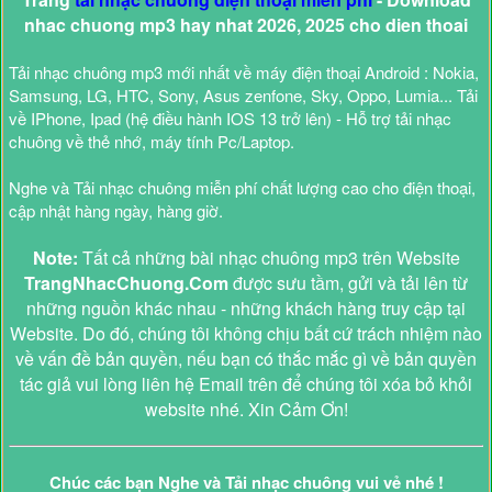
nhac chuong mp3 hay nhat 2026, 2025 cho dien thoai
Tải nhạc chuông mp3 mới nhất về máy điện thoại Android : Nokia,
Samsung, LG, HTC, Sony, Asus zenfone, Sky, Oppo, Lumia... Tải
về IPhone, Ipad (hệ điều hành IOS 13 trở lên) - Hỗ trợ tải nhạc
chuông về thẻ nhớ, máy tính Pc/Laptop.
Nghe và Tải nhạc chuông miễn phí chất lượng cao cho điện thoại,
cập nhật hàng ngày, hàng giờ.
Note:
Tất cả những bài nhạc chuông mp3 trên Website
TrangNhacChuong.Com
được sưu tầm, gửi và tải lên từ
những nguồn khác nhau - những khách hàng truy cập tại
Website. Do đó, chúng tôi không chịu bất cứ trách nhiệm nào
về vấn đề bản quyền, nếu bạn có thắc mắc gì về bản quyền
tác giả vui lòng liên hệ Email trên để chúng tôi xóa bỏ khỏi
website nhé. Xin Cảm Ơn!
Chúc các bạn Nghe và Tải nhạc chuông vui vẻ nhé !