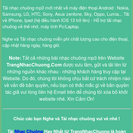
Tải nhạc chuông mp3 mới nhất về máy điện thoại Android : Nokia,
Samsung, LG, HTC, Sony, Asus zenfone, Sky, Oppo, Lumia... Tải
về IPhone, Ipad (hệ điều hành IOS 13 trở lên) - Hỗ trợ tải nhạc
chuông về thẻ nhớ, máy tính Pc/Laptop.
Nghe và Tải nhạc chuông miễn phí chất lượng cao cho điện thoại,
cập nhật hàng ngày, hàng giờ.
Note:
Tất cả những bài nhạc chuông mp3 trên Website
TrangNhacChuong.Com
được sưu tầm, gửi và tải lên từ
những nguồn khác nhau - những khách hàng truy cập tại
Website. Do đó, chúng tôi không chịu bất cứ trách nhiệm nào
về vấn đề bản quyền, nếu bạn có thắc mắc gì về bản quyền
tác giả vui lòng liên hệ Email trên để chúng tôi xóa bỏ khỏi
website nhé. Xin Cảm Ơn!
Chúc các bạn Nghe và Tải nhạc chuông vui vẻ nhé !
Tải
Nhạc Chuông
Hay Nhất từ TrangNhacChuong là hoàn