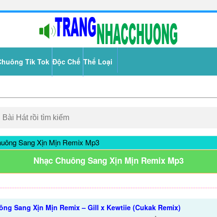
Chuông Tik Tok
Độc Chế
Thể Loại
uông Sang Xịn Mịn Remix Mp3
Nhạc Chuông Sang Xịn Mịn Remix Mp3
ng Sang Xịn Mịn Remix – Gill x Kewtiie (Cukak Remix)