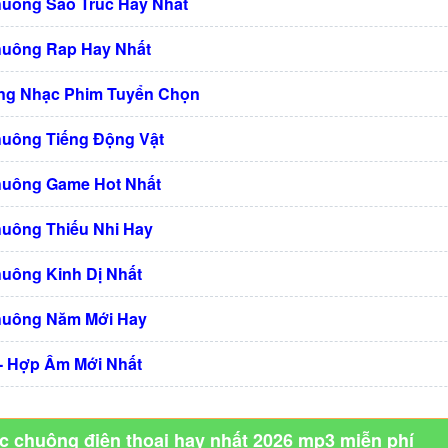
huông Sáo Trúc Hay Nhất
huông Rap Hay Nhất
ng Nhạc Phim Tuyển Chọn
huông Tiếng Động Vật
huông Game Hot Nhất
huông Thiếu Nhi Hay
huông Kinh Dị Nhất
huông Năm Mới Hay
 - Hợp Âm Mới Nhất
ạc chuông điện thoại hay nhất 2026 mp3 miễn phí