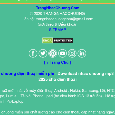
TrangNhacChuong.Com
© 2020 TRANGNHACCHUONG
Liên hệ: trangnhacchuongcom@gmail.com
Giới thiệu & Điều khoản
SITEMAP
[ < Trang Chủ ]
c chuông điện thoại miễn phí
- Download nhac chuong mp3 h
2025 cho dien thoai
mp3 mới nhất về máy điện thoại Android : Nokia, Samsung, LG, HTC
o, Lumia... Tải về IPhone, Ipad (hệ điều hành IOS 13 trở lên) - Hỗ tr
tính Pc/Laptop.
 chuông miễn phí chất lượng cao cho điện thoại, cập nhật hàng ngày,