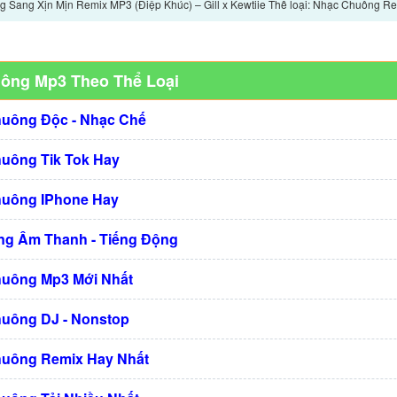
 Sang Xịn Mịn Remix MP3 (Điệp Khúc) – Gill x Kewtiie Thể loại: Nhạc Chuông R
uông Mp3 Theo Thể Loại
huông Độc - Nhạc Chế
huông Tik Tok Hay
huông IPhone Hay
g Âm Thanh - Tiếng Động
huông Mp3 Mới Nhất
huông DJ - Nonstop
huông Remix Hay Nhất