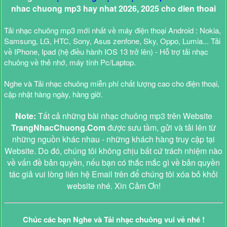
nhac chuong mp3 hay nhat 2026, 2025 cho dien thoai
Tải nhạc chuông mp3 mới nhất về máy điện thoại Android : Nokia,
Samsung, LG, HTC, Sony, Asus zenfone, Sky, Oppo, Lumia... Tải
về IPhone, Ipad (hệ điều hành IOS 13 trở lên) - Hỗ trợ tải nhạc
chuông về thẻ nhớ, máy tính Pc/Laptop.
Nghe và Tải nhạc chuông miễn phí chất lượng cao cho điện thoại,
cập nhật hàng ngày, hàng giờ.
Note:
Tất cả những bài nhạc chuông mp3 trên Website
TrangNhacChuong.Com
được sưu tầm, gửi và tải lên từ
những nguồn khác nhau - những khách hàng truy cập tại
Website. Do đó, chúng tôi không chịu bất cứ trách nhiệm nào
về vấn đề bản quyền, nếu bạn có thắc mắc gì về bản quyền
tác giả vui lòng liên hệ Email trên để chúng tôi xóa bỏ khỏi
website nhé. Xin Cảm Ơn!
Chúc các bạn Nghe và Tải nhạc chuông vui vẻ nhé !