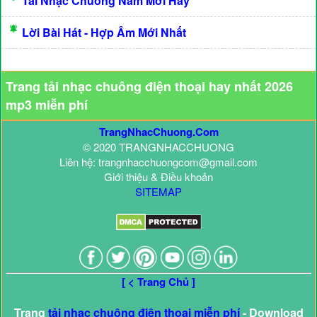
Tải Nhạc Chuông Năm Mới Hay
Lời Bài Hát - Hợp Âm Mới Nhất
Trang tải nhạc chuông điện thoại hay nhất 2026
mp3 miễn phí
TrangNhacChuong.Com
© 2020 TRANGNHACCHUONG
Liên hệ: trangnhacchuongcom@gmail.com
Giới thiệu & Điều khoản
SITEMAP
[ < Trang Chủ ]
Trang
tải nhạc chuông điện thoại miễn phí
- Download