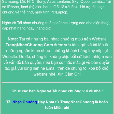
Samsung, LG, HTC, Sony, Asus zenfone, Sky, Oppo, Lumia... Tải
về IPhone, Ipad (hệ điều hành IOS 13 trở lên) - Hỗ trợ tải nhạc
chuông về thẻ nhớ, máy tính Pc/Laptop.
Nghe và Tải nhạc chuông miễn phí chất lượng cao cho điện thoại,
cập nhật hàng ngày, hàng giờ.
Note:
Tất cả những bài nhạc chuông mp3 trên Website
TrangNhacChuong.Com
được sưu tầm, gửi và tải lên từ
những nguồn khác nhau - những khách hàng truy cập tại
Website. Do đó, chúng tôi không chịu bất cứ trách nhiệm nào
về vấn đề bản quyền, nếu bạn có thắc mắc gì về bản quyền
tác giả vui lòng liên hệ Email trên để chúng tôi xóa bỏ khỏi
website nhé. Xin Cảm Ơn!
Chúc các bạn Nghe và Tải nhạc chuông vui vẻ nhé !
Tải
Nhạc Chuông
Hay Nhất từ TrangNhacChuong là hoàn
toàn Miễn phí