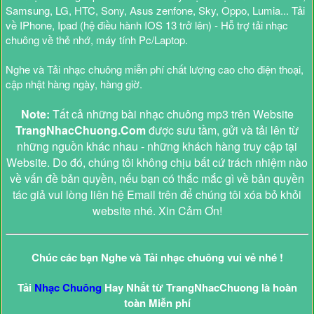
Samsung, LG, HTC, Sony, Asus zenfone, Sky, Oppo, Lumia... Tải
về IPhone, Ipad (hệ điều hành IOS 13 trở lên) - Hỗ trợ tải nhạc
chuông về thẻ nhớ, máy tính Pc/Laptop.
Nghe và Tải nhạc chuông miễn phí chất lượng cao cho điện thoại,
cập nhật hàng ngày, hàng giờ.
Note:
Tất cả những bài nhạc chuông mp3 trên Website
TrangNhacChuong.Com
được sưu tầm, gửi và tải lên từ
những nguồn khác nhau - những khách hàng truy cập tại
Website. Do đó, chúng tôi không chịu bất cứ trách nhiệm nào
về vấn đề bản quyền, nếu bạn có thắc mắc gì về bản quyền
tác giả vui lòng liên hệ Email trên để chúng tôi xóa bỏ khỏi
website nhé. Xin Cảm Ơn!
Chúc các bạn Nghe và Tải nhạc chuông vui vẻ nhé !
Tải
Nhạc Chuông
Hay Nhất từ TrangNhacChuong là hoàn
toàn Miễn phí