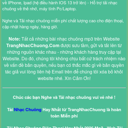
về IPhone, Ipad (hệ điều hành IOS 13 trở lên) - Hỗ trợ tải nhạc
chuông về thẻ nhớ, máy tính Pc/Laptop.
Nghe và Tải nhạc chuông miễn phí chất lượng cao cho điện thoại,
cập nhật hàng ngày, hàng giờ.
Note:
Tất cả những bài nhạc chuông mp3 trên Website
TrangNhacChuong.Com
được sưu tầm, gửi và tải lên từ
những nguồn khác nhau - những khách hàng truy cập tại
Website. Do đó, chúng tôi không chịu bất cứ trách nhiệm nào
về vấn đề bản quyền, nếu bạn có thắc mắc gì về bản quyền
tác giả vui lòng liên hệ Email trên để chúng tôi xóa bỏ khỏi
website nhé. Xin Cảm Ơn!
Chúc các bạn Nghe và Tải nhạc chuông vui vẻ nhé !
Tải
Nhạc Chuông
Hay Nhất từ TrangNhacChuong là hoàn
toàn Miễn phí