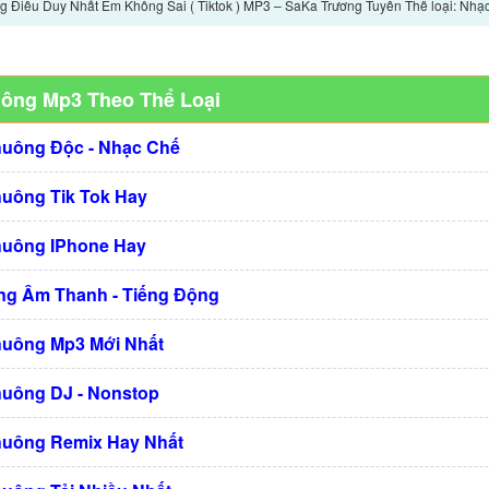
 Điều Duy Nhất Em Không Sai ( Tiktok ) MP3 – SaKa Trương Tuyền Thể loại: Nh
uông Mp3 Theo Thể Loại
huông Độc - Nhạc Chế
huông Tik Tok Hay
huông IPhone Hay
g Âm Thanh - Tiếng Động
huông Mp3 Mới Nhất
huông DJ - Nonstop
huông Remix Hay Nhất