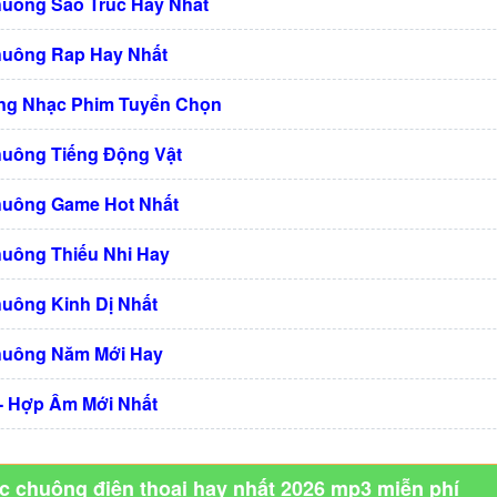
huông Sáo Trúc Hay Nhất
huông Rap Hay Nhất
ng Nhạc Phim Tuyển Chọn
huông Tiếng Động Vật
huông Game Hot Nhất
huông Thiếu Nhi Hay
huông Kinh Dị Nhất
huông Năm Mới Hay
 - Hợp Âm Mới Nhất
ạc chuông điện thoại hay nhất 2026 mp3 miễn phí