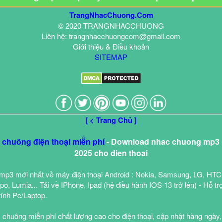
TrangNhacChuong.Com
© 2020 TRANGNHACCHUONG
Liên hệ: trangnhacchuongcom@gmail.com
Giới thiệu & Điều khoản
SITEMAP
[ < Trang Chủ ]
c chuông điện thoại miễn phí
- Download nhac chuong mp3 h
2025 cho dien thoai
mp3 mới nhất về máy điện thoại Android : Nokia, Samsung, LG, HTC
o, Lumia... Tải về IPhone, Ipad (hệ điều hành IOS 13 trở lên) - Hỗ tr
tính Pc/Laptop.
 chuông miễn phí chất lượng cao cho điện thoại, cập nhật hàng ngày,