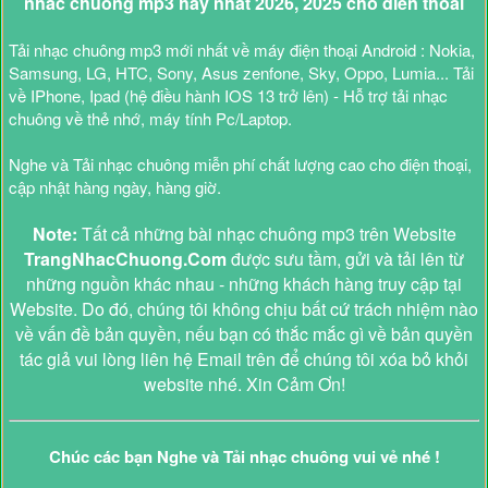
nhac chuong mp3 hay nhat 2026, 2025 cho dien thoai
Tải nhạc chuông mp3 mới nhất về máy điện thoại Android : Nokia,
Samsung, LG, HTC, Sony, Asus zenfone, Sky, Oppo, Lumia... Tải
về IPhone, Ipad (hệ điều hành IOS 13 trở lên) - Hỗ trợ tải nhạc
chuông về thẻ nhớ, máy tính Pc/Laptop.
Nghe và Tải nhạc chuông miễn phí chất lượng cao cho điện thoại,
cập nhật hàng ngày, hàng giờ.
Note:
Tất cả những bài nhạc chuông mp3 trên Website
TrangNhacChuong.Com
được sưu tầm, gửi và tải lên từ
những nguồn khác nhau - những khách hàng truy cập tại
Website. Do đó, chúng tôi không chịu bất cứ trách nhiệm nào
về vấn đề bản quyền, nếu bạn có thắc mắc gì về bản quyền
tác giả vui lòng liên hệ Email trên để chúng tôi xóa bỏ khỏi
website nhé. Xin Cảm Ơn!
Chúc các bạn Nghe và Tải nhạc chuông vui vẻ nhé !