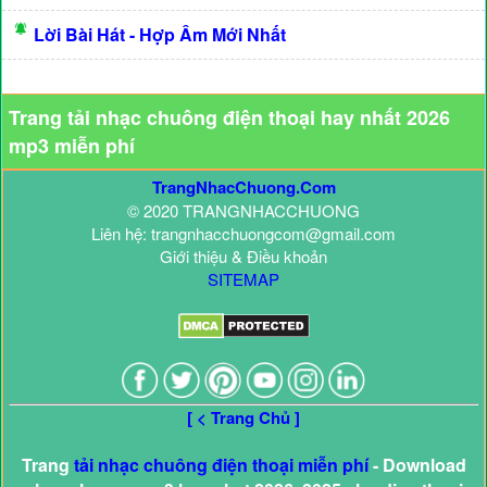
Lời Bài Hát - Hợp Âm Mới Nhất
Trang tải nhạc chuông điện thoại hay nhất 2026
mp3 miễn phí
TrangNhacChuong.Com
© 2020 TRANGNHACCHUONG
Liên hệ: trangnhacchuongcom@gmail.com
Giới thiệu & Điều khoản
SITEMAP
[ < Trang Chủ ]
Trang
tải nhạc chuông điện thoại miễn phí
- Download