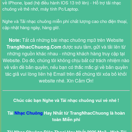
về IPhone, Ipad (hệ điều hành IOS 13 trở lên) - Hỗ trợ tải nhạc
chuông về thẻ nhớ, máy tính Pc/Laptop.
Nghe và Tải nhạc chuông miễn phí chất lượng cao cho điện thoại,
cập nhật hàng ngày, hàng giờ.
Note:
Tất cả những bài nhạc chuông mp3 trên Website
TrangNhacChuong.Com
được sưu tầm, gửi và tải lên từ
những nguồn khác nhau - những khách hàng truy cập tại
Website. Do đó, chúng tôi không chịu bất cứ trách nhiệm nào
về vấn đề bản quyền, nếu bạn có thắc mắc gì về bản quyền
tác giả vui lòng liên hệ Email trên để chúng tôi xóa bỏ khỏi
website nhé. Xin Cảm Ơn!
Chúc các bạn Nghe và Tải nhạc chuông vui vẻ nhé !
Tải
Nhạc Chuông
Hay Nhất từ TrangNhacChuong là hoàn
toàn Miễn phí