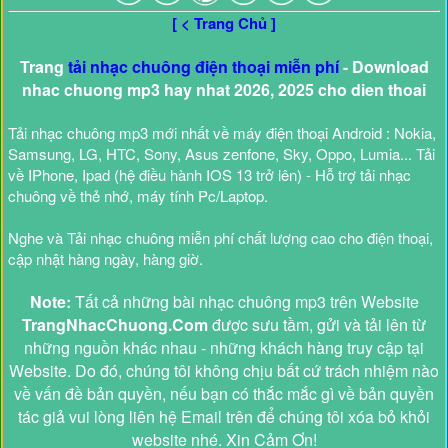
[ < Trang Chủ ]
Trang
tải nhạc chuông điện thoại miễn phí
- Download
nhac chuong mp3 hay nhat 2026, 2025 cho dien thoai
Tải nhạc chuông mp3 mới nhất về máy điện thoại Android : Nokia,
Samsung, LG, HTC, Sony, Asus zenfone, Sky, Oppo, Lumia... Tải
về IPhone, Ipad (hệ điều hành IOS 13 trở lên) - Hỗ trợ tải nhạc
chuông về thẻ nhớ, máy tính Pc/Laptop.
Nghe và Tải nhạc chuông miễn phí chất lượng cao cho điện thoại,
cập nhật hàng ngày, hàng giờ.
Note:
Tất cả những bài nhạc chuông mp3 trên Website
TrangNhacChuong.Com
được sưu tầm, gửi và tải lên từ
những nguồn khác nhau - những khách hàng truy cập tại
Website. Do đó, chúng tôi không chịu bất cứ trách nhiệm nào
về vấn đề bản quyền, nếu bạn có thắc mắc gì về bản quyền
tác giả vui lòng liên hệ Email trên để chúng tôi xóa bỏ khỏi
website nhé. Xin Cảm Ơn!