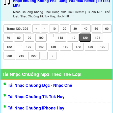
Nhạc chuông Không Phải Dạng Vừa Đâu Remix (TikTok)
MP3
Nhạc Chuông Không Phải Dạng Vừa Đâu Remix (TikTok) MP3 Thể
loại: Nhạc Chuông Tik Tok Hay, Hot Nhất […]
Trang 120 / 329
«
‹
10
20
30
40
50
60
70
80
90
100
118
119
120
121
122
130
140
150
160
170
180
190
200
210
220
›
»
Tải Nhạc Chuông Mp3 Theo Thể Loại
Tải Nhạc Chuông Độc - Nhạc Chế
Tải Nhạc Chuông Tik Tok Hay
Tải Nhạc Chuông IPhone Hay