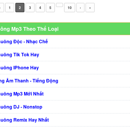
‹
1
2
3
4
5
10
›
»
uông Mp3 Theo Thể Loại
huông Độc - Nhạc Chế
huông Tik Tok Hay
huông IPhone Hay
g Âm Thanh - Tiếng Động
huông Mp3 Mới Nhất
huông DJ - Nonstop
huông Remix Hay Nhất