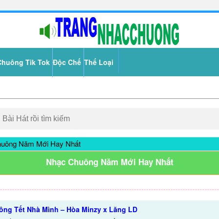
Chuông Tik Tok
Độc Chế
Thể Loại
uông Năm Mới Hay Nhất
Nhạc Chuông Năm Mới Hay Nhất
ng Tết Nhà Mình – Hòa Minzy x Lăng LD