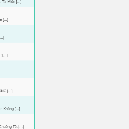
 Tải Miễn […]
n […]
[…]
: […]
ĐONG […]
ân Không […]
Chuông Tết […]