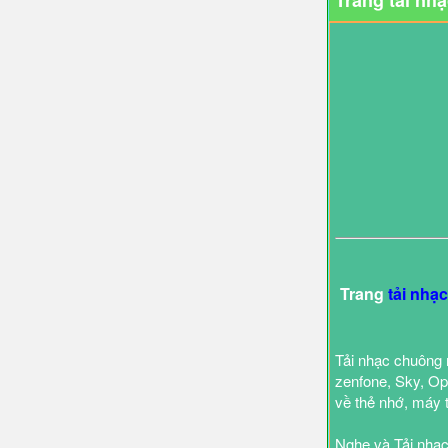
Trang tải nh
Trang
tải nhạ
Tải nhạc chuông 
zenfone, Sky, Opp
về thẻ nhớ, máy 
Nghe và Tải nhạc