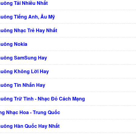
huông Tải Nhiều Nhất
huông Tiếng Anh, Âu Mỹ
huông Nhạc Trẻ Hay Nhất
huông Nokia
Chuông SamSung Hay
huông Không Lời Hay
huông Tin Nhắn Hay
huông Trữ Tình - Nhạc Đỏ Cách Mạng
g Nhạc Hoa - Trung Quốc
huông Hàn Quốc Hay Nhất