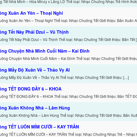
 Tết Nhà Mình – Hòa Minzy x Lăng LD Thể loại: Nhạc Chuông Nhạc Trẻ Hình thức:
ng Xuân An Yên – Thoại Nghi
uông Xuân An Yên – Thoại Nghi Thể loại: Nhạc Chuông Tết Giới thiệu: Bản Xuân A
ng Tết Này Phải Dzui – Vũ Thịnh
ông Tết Này Phải Dzui – Vũ Thịnh Thể loại: Nhạc Chuông Tết Giới thiệu: Bản Tết 
ông Chuyện Nhà Mình Cuối Năm – Kai Đinh
uông Chuyện Nhà Mình Cuối Năm – Kai Đinh Thể loại: Nhạc Chuông Tết Giới thiệu
ng Mấy Độ Xuân Về – Thảo Vy AI
uông Mấy Độ Xuân Về – Thảo Vy AI Thể loại: Nhạc Chuông Tết Giới thiệu: […]
ông TẾT ĐONG ĐẦY 6 – KHOA
uông TẾT ĐONG ĐẦY 6 – KHOA Thể loại: Nhạc Chuông Tết Giới thiệu: Bản TẾT 
ông Xuân Không Nhà – Lâm Hùng
uông Xuân Không Nhà – Lâm Hùng Thể loại: Nhạc Chuông Tết Giới thiệu: Bản Xu
ông TẾT LUÔN MỈM CƯỜI – KAY TRẦN
uông TẾT LUÔN MỈM CƯỜI – KAY TRẦN Thể loại: Nhạc Chuông Nhạc Trẻ – Nhạc 