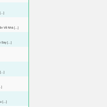
[…]
ản Về Nhà […]
m Say […]
 […]
…]
u […]