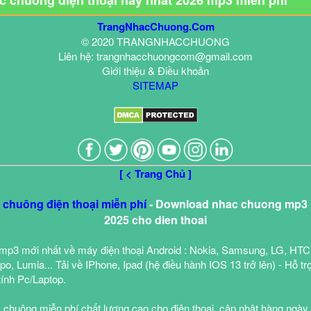
ạc chuông điện thoại hay nhất 2026 mp3 miễn phí
TrangNhacChuong.Com
© 2020 TRANGNHACCHUONG
Liên hệ: trangnhacchuongcom@gmail.com
Giới thiệu & Điều khoản
SITEMAP
[ < Trang Chủ ]
c chuông điện thoại miễn phí
- Download nhac chuong mp3 h
2025 cho dien thoai
mp3 mới nhất về máy điện thoại Android : Nokia, Samsung, LG, HTC
o, Lumia... Tải về IPhone, Ipad (hệ điều hành IOS 13 trở lên) - Hỗ tr
tính Pc/Laptop.
 chuông miễn phí chất lượng cao cho điện thoại, cập nhật hàng ngày,