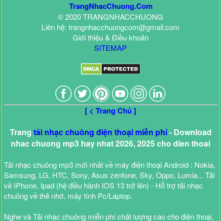
TrangNhacChuong.Com
© 2020 TRANGNHACCHUONG
Liên hệ: trangnhacchuongcom@gmail.com
Giới thiệu & Điều khoản
SITEMAP
[ < Trang Chủ ]
Trang
tải nhạc chuông điện thoại miễn phí
- Download
nhac chuong mp3 hay nhat 2026, 2025 cho dien thoai
Tải nhạc chuông mp3 mới nhất về máy điện thoại Android : Nokia,
Samsung, LG, HTC, Sony, Asus zenfone, Sky, Oppo, Lumia... Tải
về IPhone, Ipad (hệ điều hành IOS 13 trở lên) - Hỗ trợ tải nhạc
chuông về thẻ nhớ, máy tính Pc/Laptop.
Nghe và Tải nhạc chuông miễn phí chất lượng cao cho điện thoại,