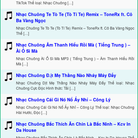
TikTok Thể loại: Nhạc Chuông […]
Nhạc Chuông Te Tò Te (Tò Tí Te) Remix – ToneRx ft. Cô
Ba Vàng Ngọc
Nhạc Chuông Te Tò Te (Tò Tí Te) Remix – ToneRx ft. Cô Ba Vàng Ngọc
Thể […]
Nhạc Chuông Âm Thanh Hiểu Rồi Mà ( Tiếng Trung ) –
Ài Ố Sì Mà
Nhạc Chuông Ài Ố Sì Mà MP3 ( Tiếng Trung ) – Âm Thanh Hiểu Rồi
Mà […]
Nhạc Chuông Đ.ịt Mẹ Thằng Nào Nháy Máy Đấy
Nhạc Chuông Dịt Mẹ Thằng Nào Nháy Máy Đấy Thể loại: Nhạc
Chuông Cực Độc Hình thức: Tải […]
Nhạc Chuông Cái Gì Nó Nổ Ấy Nhỉ – Công Lý
Nhạc Chuông Cái Gì Nó Nổ Ấy Nhỉ – Công Lý Thể loại: Nhạc Chuông
Hài Hước, Độc […]
Nhạc Chuông Bắc Thích Ăn Chín Là Bắc Ninh – Kcv In
Da House
Nhạc Chuông Bắc Thích Ăn Chín Là Bắc Ninh – Kcv In Da House Thể