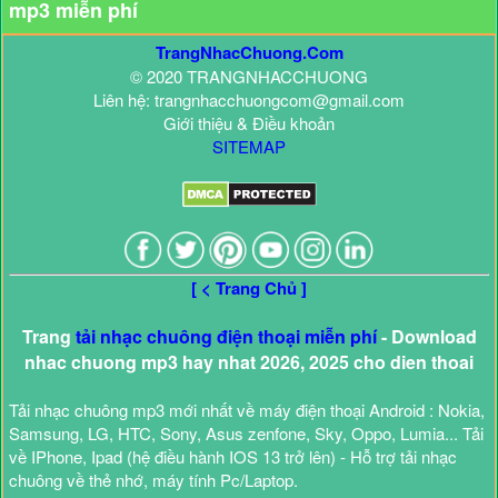
mp3 miễn phí
TrangNhacChuong.Com
© 2020 TRANGNHACCHUONG
Liên hệ: trangnhacchuongcom@gmail.com
Giới thiệu & Điều khoản
SITEMAP
[ < Trang Chủ ]
Trang
tải nhạc chuông điện thoại miễn phí
- Download
nhac chuong mp3 hay nhat 2026, 2025 cho dien thoai
Tải nhạc chuông mp3 mới nhất về máy điện thoại Android : Nokia,
Samsung, LG, HTC, Sony, Asus zenfone, Sky, Oppo, Lumia... Tải
về IPhone, Ipad (hệ điều hành IOS 13 trở lên) - Hỗ trợ tải nhạc
chuông về thẻ nhớ, máy tính Pc/Laptop.