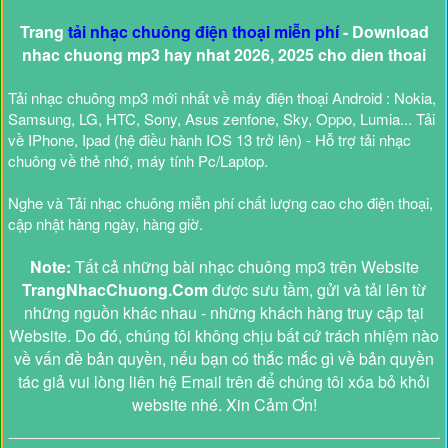
Trang
tải nhạc chuông điện thoại miễn phí
- Download
nhac chuong mp3 hay nhat 2026, 2025 cho dien thoai
Tải nhạc chuông mp3 mới nhất về máy điện thoại Android : Nokia,
Samsung, LG, HTC, Sony, Asus zenfone, Sky, Oppo, Lumia... Tải
về IPhone, Ipad (hệ điều hành IOS 13 trở lên) - Hỗ trợ tải nhạc
chuông về thẻ nhớ, máy tính Pc/Laptop.
Nghe và Tải nhạc chuông miễn phí chất lượng cao cho điện thoại,
cập nhật hàng ngày, hàng giờ.
Note:
Tất cả những bài nhạc chuông mp3 trên Website
TrangNhacChuong.Com
được sưu tầm, gửi và tải lên từ
những nguồn khác nhau - những khách hàng truy cập tại
Website. Do đó, chúng tôi không chịu bất cứ trách nhiệm nào
về vấn đề bản quyền, nếu bạn có thắc mắc gì về bản quyền
tác giả vui lòng liên hệ Email trên để chúng tôi xóa bỏ khỏi
website nhé. Xin Cảm Ơn!